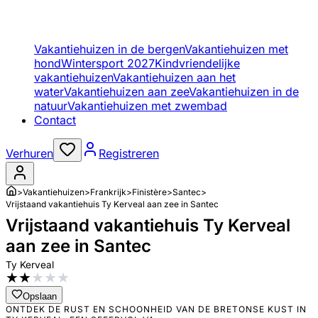
Vakantiehuizen in de bergen
Vakantiehuizen met
hond
Wintersport 2027
Kindvriendelijke
vakantiehuizen
Vakantiehuizen aan het
water
Vakantiehuizen aan zee
Vakantiehuizen in de
natuur
Vakantiehuizen met zwembad
Contact
Verhuren
Registreren
>
Vakantiehuizen
>
Frankrijk
>
Finistère
>
Santec
>
Vrijstaand vakantiehuis Ty Kerveal aan zee in Santec
Vrijstaand vakantiehuis Ty Kerveal
aan zee in Santec
Ty Kerveal
★
★
★
★
★
Opslaan
ONTDEK DE RUST EN SCHOONHEID VAN DE BRETONSE KUST IN