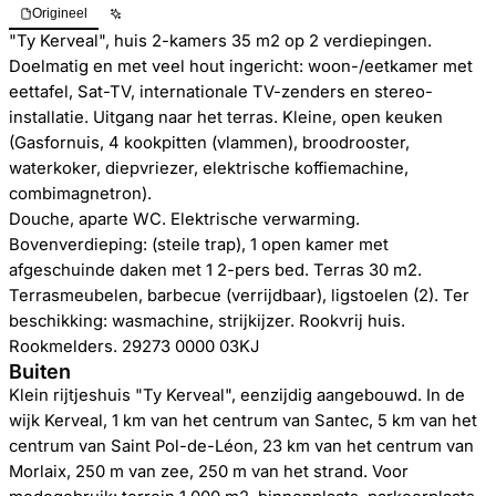
Origineel
"Ty Kerveal", huis 2-kamers 35 m2 op 2 verdiepingen.
Doelmatig en met veel hout ingericht: woon-/eetkamer met
eettafel, Sat-TV, internationale TV-zenders en stereo-
installatie. Uitgang naar het terras. Kleine, open keuken
(Gasfornuis, 4 kookpitten (vlammen), broodrooster,
waterkoker, diepvriezer, elektrische koffiemachine,
combimagnetron).
Douche, aparte WC. Elektrische verwarming.
Bovenverdieping: (steile trap), 1 open kamer met
afgeschuinde daken met 1 2-pers bed. Terras 30 m2.
Terrasmeubelen, barbecue (verrijdbaar), ligstoelen (2). Ter
beschikking: wasmachine, strijkijzer. Rookvrij huis.
Rookmelders. 29273 0000 03KJ
Buiten
Klein rijtjeshuis "Ty Kerveal", eenzijdig aangebouwd. In de
wijk Kerveal, 1 km van het centrum van Santec, 5 km van het
centrum van Saint Pol-de-Léon, 23 km van het centrum van
Morlaix, 250 m van zee, 250 m van het strand. Voor