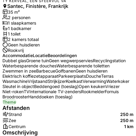
TY KERVEAL, EEN SFEERVOL VA
Santec, Finistère, Frankrijk
35
m²
2
personen
1
slaapkamers
1
badkamer
1
toilet
2
kamers totaal
Geen huisdieren
Rookvrij
Accommodatie
Locatie
Beoordelingen
Dubbel glas
Groene tuin
Geen wegwerpservies
Recyclingstation
Waterbesparende douches
Waterbesparende toiletten
Zwemmen in zee
Barbecue
Golfbanen
Geen huisdieren
Elektrisch koffiezetapparaat
Parkeerplaats
Douche
Terras
Wasmachine
Vrijstaand
Strijkijzer
Koelkast
Verwarming
Waterkoker
Sleutel in object
Beddengoed (toeslag)
Open keuken
Vriezer
Niet-roken
TV
Internationale TV-zenders
Rookmelder
Fornuis
Broodrooster
Handdoeken (toeslag)
Theme
Afstanden
Strand
250 m
Zee
250 m
Centrum
1 km
Omschrijving