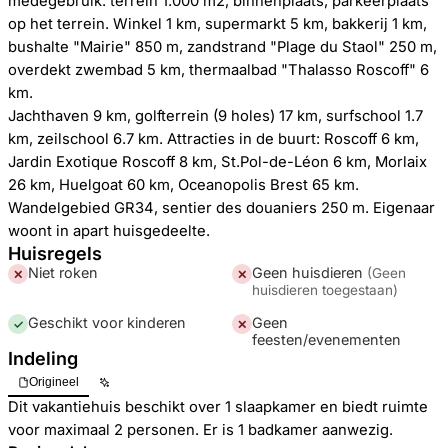
medegebruik: terrein 1.000 m2, binnenplaats, parkeerplaats
op het terrein. Winkel 1 km, supermarkt 5 km, bakkerij 1 km,
bushalte "Mairie" 850 m, zandstrand "Plage du Staol" 250 m,
overdekt zwembad 5 km, thermaalbad "Thalasso Roscoff" 6
km.
Jachthaven 9 km, golfterrein (9 holes) 17 km, surfschool 1.7
km, zeilschool 6.7 km. Attracties in de buurt: Roscoff 6 km,
Jardin Exotique Roscoff 8 km, St.Pol-de-Léon 6 km, Morlaix
26 km, Huelgoat 60 km, Oceanopolis Brest 65 km.
Wandelgebied GR34, sentier des douaniers 250 m. Eigenaar
woont in apart huisgedeelte.
Huisregels
Niet roken
Geen huisdieren
(
Geen
✕
✕
huisdieren toegestaan
)
Geschikt voor kinderen
Geen
✓
✕
feesten/evenementen
Indeling
Origineel
Dit vakantiehuis beschikt over 1 slaapkamer en biedt ruimte
voor maximaal 2 personen. Er is 1 badkamer aanwezig.