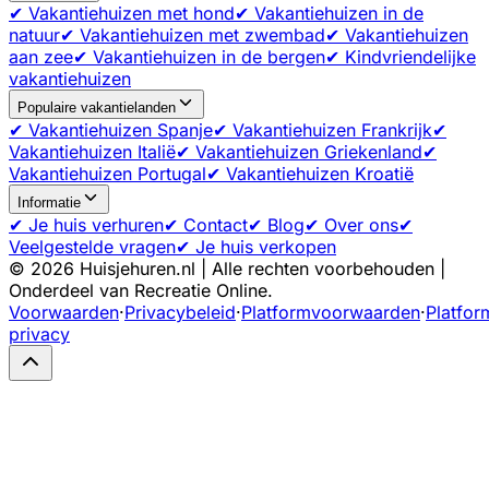
✔ Vakantiehuizen met hond
✔ Vakantiehuizen in de
natuur
✔ Vakantiehuizen met zwembad
✔ Vakantiehuizen
aan zee
✔ Vakantiehuizen in de bergen
✔ Kindvriendelijke
vakantiehuizen
Populaire vakantielanden
✔ Vakantiehuizen Spanje
✔ Vakantiehuizen Frankrijk
✔
Vakantiehuizen Italië
✔ Vakantiehuizen Griekenland
✔
Vakantiehuizen Portugal
✔ Vakantiehuizen Kroatië
Informatie
✔ Je huis verhuren
✔ Contact
✔ Blog
✔ Over ons
✔
Veelgestelde vragen
✔ Je huis verkopen
©
2026
Huisjehuren.nl | Alle rechten voorbehouden |
Onderdeel van Recreatie Online.
Voorwaarden
·
Privacybeleid
·
Platformvoorwaarden
·
Platfor
privacy