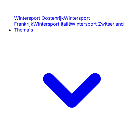
Wintersport Oostenrijk
Wintersport
Frankrijk
Wintersport Italië
Wintersport Zwitserland
Thema's