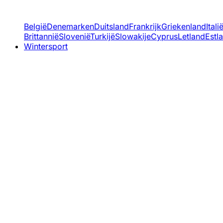
België
Denemarken
Duitsland
Frankrijk
Griekenland
Itali
Brittannië
Slovenië
Turkijë
Slowakije
Cyprus
Letland
Estl
Wintersport