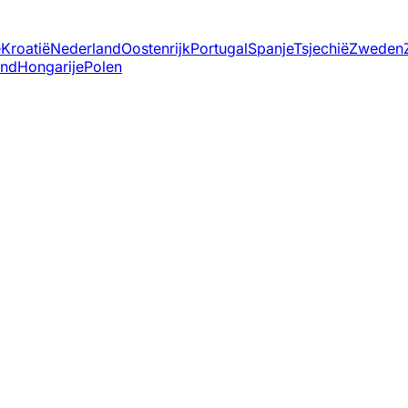
ë
Kroatië
Nederland
Oostenrijk
Portugal
Spanje
Tsjechië
Zweden
and
Hongarije
Polen