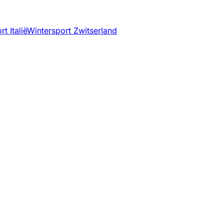
t Italië
Wintersport Zwitserland