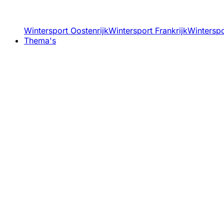
Wintersport Oostenrijk
Wintersport Frankrijk
Winterspor
Thema's