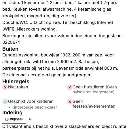
en radio. 1 kamer met 1 2-pers bed. 1 kamer met 1 2-pers
bed. Keuken (oven, afwasmachine, 4 keramische glas
kookplaten, magnetron, diepvriezer).
Douche/WC. Uitzicht op zee. Ter beschikking: Internet
(WiFi). Niet rokers woning.
Boekingen zijn alleen voor vakantiedoeleinden toegestaan.
3228674
Buiten
Eengezinswoning, bouwjaar 1932. 200 m van zee. Voor
alleengebruik: wild terrein 2.900 m2. Barbecue,
parkeerplaats bij het huis. Levensmiddelenwinkel 800 m.
De eigenaar accepteert geen jeugdgroepen.
Huisregels
Niet roken
Geen huisdieren
(
Geen
✕
✕
huisdieren toegestaan
)
Geschikt voor kinderen
Geen
✓
✕
feesten/evenementen
• Kinderbedje beschikbaar
Indeling
Origineel
Dit vakantiehuis beschikt over 2 slaapkamers en biedt ruimte