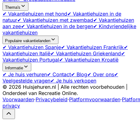
Thema's
✔ Vakantiehuizen met hond
✔ Vakantiehuizen in de
natuur
✔ Vakantiehuizen met zwembad
✔ Vakantiehuizen
aan zee
✔ Vakantiehuizen in de bergen
✔ Kindvriendelijke
vakantiehuizen
Populaire vakantielanden
✔ Vakantiehuizen Spanje
✔ Vakantiehuizen Frankrijk
✔
Vakantiehuizen Italië
✔ Vakantiehuizen Griekenland
✔
Vakantiehuizen Portugal
✔ Vakantiehuizen Kroatië
Informatie
✔ Je huis verhuren
✔ Contact
✔ Blog
✔ Over ons
✔
Veelgestelde vragen
✔ Je huis verkopen
©
2026
Huisjehuren.nl | Alle rechten voorbehouden |
Onderdeel van Recreatie Online.
Voorwaarden
·
Privacybeleid
·
Platformvoorwaarden
·
Platfor
privacy