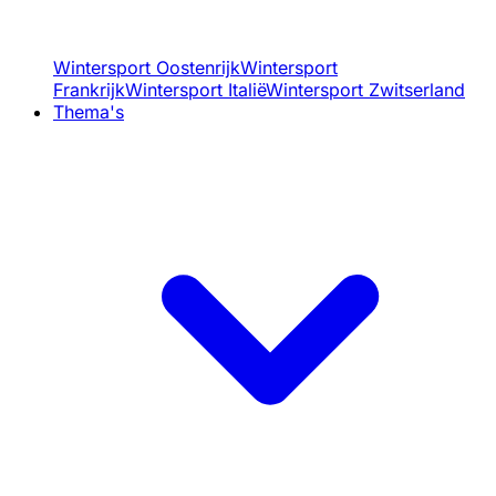
Wintersport Oostenrijk
Wintersport
Frankrijk
Wintersport Italië
Wintersport Zwitserland
Thema's