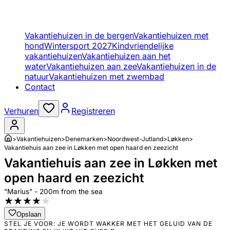
Vakantiehuizen in de bergen
Vakantiehuizen met
hond
Wintersport 2027
Kindvriendelijke
vakantiehuizen
Vakantiehuizen aan het
water
Vakantiehuizen aan zee
Vakantiehuizen in de
natuur
Vakantiehuizen met zwembad
Contact
Verhuren
Registreren
>
Vakantiehuizen
>
Denemarken
>
Noordwest-Jutland
>
Løkken
>
Vakantiehuis aan zee in Løkken met open haard en zeezicht
Vakantiehuis aan zee in Løkken met
open haard en zeezicht
"Marius" - 200m from the sea
★
★
★
★
★
Opslaan
STEL JE VOOR: JE WORDT WAKKER MET HET GELUID VAN DE