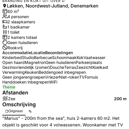
BRANDING EN KIJKT UIT OVER D
Løkken, Noordwest-Jutland, Denemarken
60
m²
4
personen
2
slaapkamers
1
badkamer
1
toilet
2
kamers totaal
Geen huisdieren
Rookvrij
Accommodatie
Locatie
Beoordelingen
Kinderbed
Studio
Barbecue
Schoonmaak
Kok
Vaatwasser
Open haard
Magnetron
Geen huisdieren
Parkeerplaats
Gezinsvriendelijk (zomer)
Douche
Terras
Zeezicht
Koelkast
Verwarming
Keuken
Beddengoed inbegrepen
Geen jongerengroepen
Vriezer
Niet-roken
TV
Fornuis
Handdoeken inbegrepen
WiFi
Theme
Afstanden
Zee
200 m
Omschrijving
Origineel
"Marius" - 200m from the sea", huis 2-kamers 60 m2. Het
objekt is geschikt voor 4 volwassenen. Woonkamer met TV