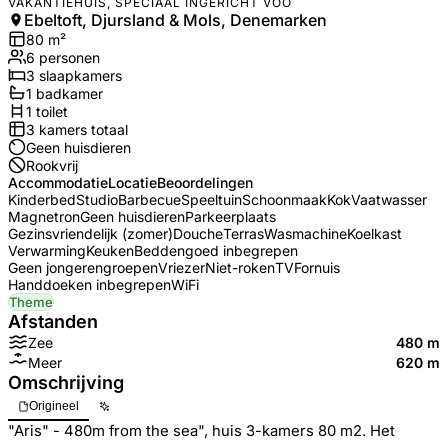
VAKANTIEHUIS, SPECIAAL INGERICHT VOO
Ebeltoft, Djursland & Mols, Denemarken
80
m²
6
personen
3
slaapkamers
1
badkamer
1
toilet
3
kamers totaal
Geen huisdieren
Rookvrij
Accommodatie
Locatie
Beoordelingen
Kinderbed
Studio
Barbecue
Speeltuin
Schoonmaak
Kok
Vaatwasser
Magnetron
Geen huisdieren
Parkeerplaats
Gezinsvriendelijk (zomer)
Douche
Terras
Wasmachine
Koelkast
Verwarming
Keuken
Beddengoed inbegrepen
Geen jongerengroepen
Vriezer
Niet-roken
TV
Fornuis
Handdoeken inbegrepen
WiFi
Theme
Afstanden
Zee
480 m
Meer
620 m
Omschrijving
Origineel
"Aris" - 480m from the sea", huis 3-kamers 80 m2. Het