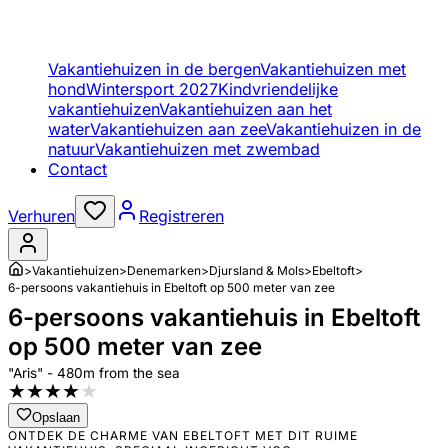
Vakantiehuizen in de bergen
Vakantiehuizen met
hond
Wintersport 2027
Kindvriendelijke
vakantiehuizen
Vakantiehuizen aan het
water
Vakantiehuizen aan zee
Vakantiehuizen in de
natuur
Vakantiehuizen met zwembad
Contact
Verhuren
Registreren
>
Vakantiehuizen
>
Denemarken
>
Djursland & Mols
>
Ebeltoft
>
6-persoons vakantiehuis in Ebeltoft op 500 meter van zee
6-persoons vakantiehuis in Ebeltoft
op 500 meter van zee
"Aris" - 480m from the sea
★
★
★
★
★
Opslaan
ONTDEK DE CHARME VAN EBELTOFT MET DIT RUIME