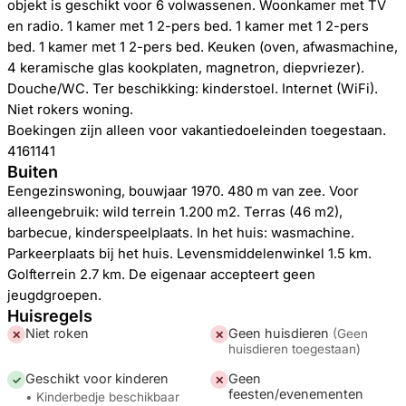
objekt is geschikt voor 6 volwassenen. Woonkamer met TV
en radio. 1 kamer met 1 2-pers bed. 1 kamer met 1 2-pers
bed. 1 kamer met 1 2-pers bed. Keuken (oven, afwasmachine,
4 keramische glas kookplaten, magnetron, diepvriezer).
Douche/WC. Ter beschikking: kinderstoel. Internet (WiFi).
Niet rokers woning.
Boekingen zijn alleen voor vakantiedoeleinden toegestaan.
4161141
Buiten
Eengezinswoning, bouwjaar 1970. 480 m van zee. Voor
alleengebruik: wild terrein 1.200 m2. Terras (46 m2),
barbecue, kinderspeelplaats. In het huis: wasmachine.
Parkeerplaats bij het huis. Levensmiddelenwinkel 1.5 km.
Golfterrein 2.7 km. De eigenaar accepteert geen
jeugdgroepen.
Huisregels
Niet roken
Geen huisdieren
(
Geen
✕
✕
huisdieren toegestaan
)
Geschikt voor kinderen
Geen
✓
✕
feesten/evenementen
• Kinderbedje beschikbaar