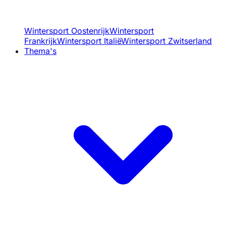
Wintersport Oostenrijk
Wintersport
Frankrijk
Wintersport Italië
Wintersport Zwitserland
Thema's