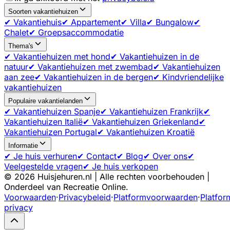
Soorten vakantiehuizen
✔ Vakantiehuis
✔ Appartement
✔ Villa
✔ Bungalow
✔
Chalet
✔ Groepsaccommodatie
Thema's
✔ Vakantiehuizen met hond
✔ Vakantiehuizen in de
natuur
✔ Vakantiehuizen met zwembad
✔ Vakantiehuizen
aan zee
✔ Vakantiehuizen in de bergen
✔ Kindvriendelijke
vakantiehuizen
Populaire vakantielanden
✔ Vakantiehuizen Spanje
✔ Vakantiehuizen Frankrijk
✔
Vakantiehuizen Italië
✔ Vakantiehuizen Griekenland
✔
Vakantiehuizen Portugal
✔ Vakantiehuizen Kroatië
Informatie
✔ Je huis verhuren
✔ Contact
✔ Blog
✔ Over ons
✔
Veelgestelde vragen
✔ Je huis verkopen
©
2026
Huisjehuren.nl | Alle rechten voorbehouden |
Onderdeel van Recreatie Online.
Voorwaarden
·
Privacybeleid
·
Platformvoorwaarden
·
Platfor
privacy