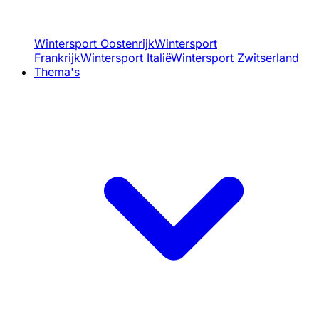
Wintersport Oostenrijk
Wintersport
Frankrijk
Wintersport Italië
Wintersport Zwitserland
Thema's