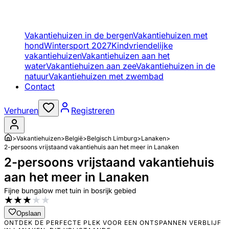
Vakantiehuizen in de bergen
Vakantiehuizen met
hond
Wintersport 2027
Kindvriendelijke
vakantiehuizen
Vakantiehuizen aan het
water
Vakantiehuizen aan zee
Vakantiehuizen in de
natuur
Vakantiehuizen met zwembad
Contact
Verhuren
Registreren
>
Vakantiehuizen
>
België
>
Belgisch Limburg
>
Lanaken
>
2-persoons vrijstaand vakantiehuis aan het meer in Lanaken
2-persoons vrijstaand vakantiehuis
aan het meer in Lanaken
Fijne bungalow met tuin in bosrijk gebied
★
★
★
★
★
Opslaan
ONTDEK DE PERFECTE PLEK VOOR EEN ONTSPANNEN VERBLIJF