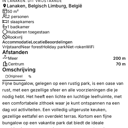
IN LANAKEN. DIT VRIJSTAANDE
Lanaken, Belgisch Limburg, België
50
m²
2
personen
1
slaapkamers
1
badkamer
Huisdieren toegestaan
Rookvrij
Accommodatie
Locatie
Beoordelingen
Vrijstaand
Near forest
Holiday park
Niet-roken
WiFi
Afstanden
Meer
200 m
Centrum
70 m
Omschrijving
Origineel
Fijne bungalow, gelegen op een rustig park, is een oase van
rust, met een gezellige sfeer en alle voorzieningen die je
nodig hebt. Het heeft een lichte en luchtige leefruimte, met
een comfortabele zithoek waar je kunt ontspannen na een
dag vol activiteiten. Een volledig uitgeruste keuken,
gezellige eettafel en overdekt terras. Kortom een fijne
bungalow op een vakantie park dat biedt de ideale