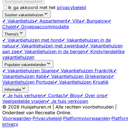
Inschrijven nieuwsbrief
Ik ga akkoord met het
privacybeleid
Soorten vakantiehuizen
✔ Vakantiehuis
✔ Appartement
✔ Villa
✔ Bungalow
✔
Chalet
✔ Groepsaccommodatie
Thema's
✔ Vakantiehuizen met hond
✔ Vakantiehuizen in de
natuur
✔ Vakantiehuizen met zwembad
✔ Vakantiehuizen
aan zee
✔ Vakantiehuizen in de bergen
✔ Kindvriendelijke
vakantiehuizen
Populaire vakantielanden
✔ Vakantiehuizen Spanje
✔ Vakantiehuizen Frankrijk
✔
Vakantiehuizen Italië
✔ Vakantiehuizen Griekenland
✔
Vakantiehuizen Portugal
✔ Vakantiehuizen Kroatië
Informatie
✔ Je huis verhuren
✔ Contact
✔ Blog
✔ Over ons
✔
Veelgestelde vragen
✔ Je huis verkopen
©
2026
Huisjehuren.nl | Alle rechten voorbehouden |
Onderdeel van Recreatie Online.
Voorwaarden
·
Privacybeleid
·
Platformvoorwaarden
·
Platfor
privacy