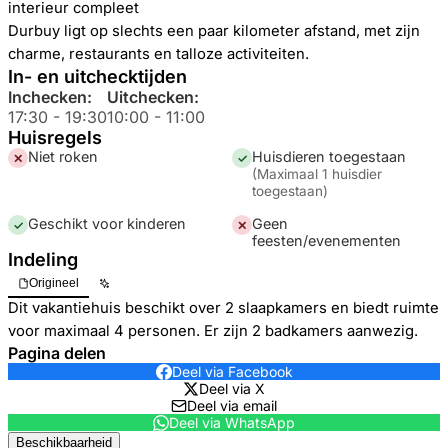
interieur compleet
Durbuy ligt op slechts een paar kilometer afstand, met zijn
charme, restaurants en talloze activiteiten.
In- en uitchecktijden
Inchecken:
Uitchecken:
17:30
-
19:30
10:00
-
11:00
Huisregels
Niet roken
Huisdieren toegestaan
✕
✓
(
Maximaal 1 huisdier
toegestaan
)
Geschikt voor kinderen
Geen
✓
✕
feesten/evenementen
Indeling
Origineel
Dit vakantiehuis beschikt over 2 slaapkamers en biedt ruimte
voor maximaal 4 personen. Er zijn 2 badkamers aanwezig.
Pagina delen
Deel via Facebook
Deel via X
Deel via email
Deel via WhatsApp
Beschikbaarheid