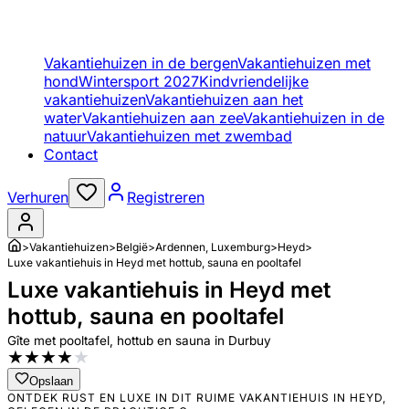
Vakantiehuizen in de bergen
Vakantiehuizen met
hond
Wintersport 2027
Kindvriendelijke
vakantiehuizen
Vakantiehuizen aan het
water
Vakantiehuizen aan zee
Vakantiehuizen in de
natuur
Vakantiehuizen met zwembad
Contact
Verhuren
Registreren
>
Vakantiehuizen
>
België
>
Ardennen, Luxemburg
>
Heyd
>
Luxe vakantiehuis in Heyd met hottub, sauna en pooltafel
Luxe vakantiehuis in Heyd met
hottub, sauna en pooltafel
Gîte met pooltafel, hottub en sauna in Durbuy
★
★
★
★
★
Opslaan
ONTDEK RUST EN LUXE IN DIT RUIME VAKANTIEHUIS IN HEYD,