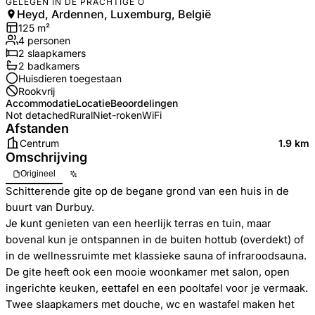
GELEGEN IN DE PRACHTIGE O
Heyd, Ardennen, Luxemburg, België
125
m²
4
personen
2
slaapkamers
2
badkamer
s
Huisdieren toegestaan
Rookvrij
Accommodatie
Locatie
Beoordelingen
Not detached
Rural
Niet-roken
WiFi
Afstanden
Centrum
1.9 km
Omschrijving
Origineel
Schitterende gite op de begane grond van een huis in de
buurt van Durbuy.
Je kunt genieten van een heerlijk terras en tuin, maar
bovenal kun je ontspannen in de buiten hottub (overdekt) of
in de wellnessruimte met klassieke sauna of infraroodsauna.
De gite heeft ook een mooie woonkamer met salon, open
ingerichte keuken, eettafel en een pooltafel voor je vermaak.
Twee slaapkamers met douche, wc en wastafel maken het