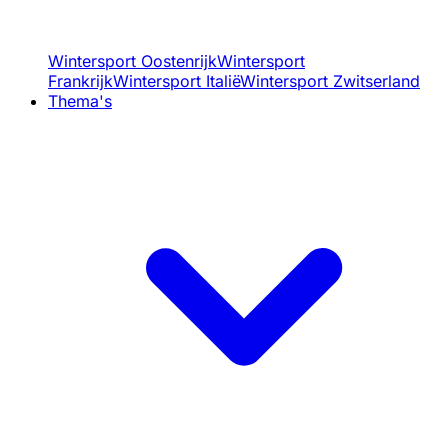
Wintersport Oostenrijk
Wintersport
Frankrijk
Wintersport Italië
Wintersport Zwitserland
Thema's