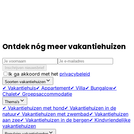
Ontdek nóg meer vakantiehuizen
Inschrijven nieuwsbrief
Ik ga akkoord met het
privacybeleid
Soorten vakantiehuizen
✔ Vakantiehuis
✔ Appartement
✔ Villa
✔ Bungalow
✔
Chalet
✔ Groepsaccommodatie
Thema's
✔ Vakantiehuizen met hond
✔ Vakantiehuizen in de
natuur
✔ Vakantiehuizen met zwembad
✔ Vakantiehuizen
aan zee
✔ Vakantiehuizen in de bergen
✔ Kindvriendelijke
vakantiehuizen
Populaire vakantielanden