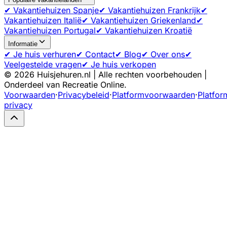
✔ Vakantiehuizen Spanje
✔ Vakantiehuizen Frankrijk
✔
Vakantiehuizen Italië
✔ Vakantiehuizen Griekenland
✔
Vakantiehuizen Portugal
✔ Vakantiehuizen Kroatië
Informatie
✔ Je huis verhuren
✔ Contact
✔ Blog
✔ Over ons
✔
Veelgestelde vragen
✔ Je huis verkopen
©
2026
Huisjehuren.nl | Alle rechten voorbehouden |
Onderdeel van Recreatie Online.
Voorwaarden
·
Privacybeleid
·
Platformvoorwaarden
·
Platfor
privacy