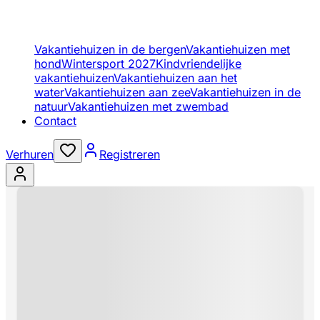
Vakantiehuizen in de bergen
Vakantiehuizen met
hond
Wintersport 2027
Kindvriendelijke
vakantiehuizen
Vakantiehuizen aan het
water
Vakantiehuizen aan zee
Vakantiehuizen in de
natuur
Vakantiehuizen met zwembad
Contact
Verhuren
Registreren