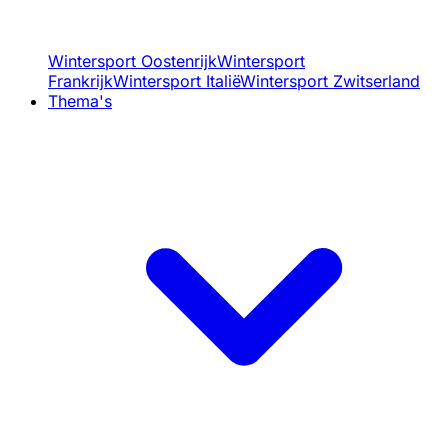
Wintersport Oostenrijk
Wintersport
Frankrijk
Wintersport Italië
Wintersport Zwitserland
Thema's