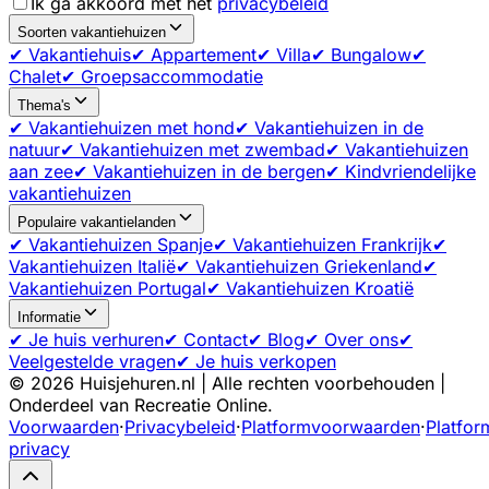
Ik ga akkoord met het
privacybeleid
Soorten vakantiehuizen
✔ Vakantiehuis
✔ Appartement
✔ Villa
✔ Bungalow
✔
Chalet
✔ Groepsaccommodatie
Thema's
✔ Vakantiehuizen met hond
✔ Vakantiehuizen in de
natuur
✔ Vakantiehuizen met zwembad
✔ Vakantiehuizen
aan zee
✔ Vakantiehuizen in de bergen
✔ Kindvriendelijke
vakantiehuizen
Populaire vakantielanden
✔ Vakantiehuizen Spanje
✔ Vakantiehuizen Frankrijk
✔
Vakantiehuizen Italië
✔ Vakantiehuizen Griekenland
✔
Vakantiehuizen Portugal
✔ Vakantiehuizen Kroatië
Informatie
✔ Je huis verhuren
✔ Contact
✔ Blog
✔ Over ons
✔
Veelgestelde vragen
✔ Je huis verkopen
©
2026
Huisjehuren.nl | Alle rechten voorbehouden |
Onderdeel van Recreatie Online.
Voorwaarden
·
Privacybeleid
·
Platformvoorwaarden
·
Platfor
privacy