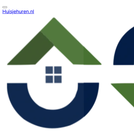
Huisjehuren.nl