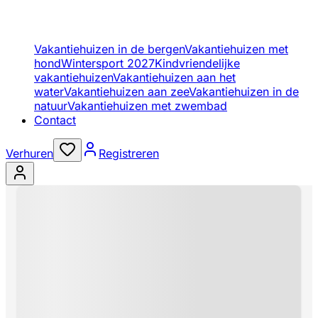
Vakantiehuizen in de bergen
Vakantiehuizen met
hond
Wintersport 2027
Kindvriendelijke
vakantiehuizen
Vakantiehuizen aan het
water
Vakantiehuizen aan zee
Vakantiehuizen in de
natuur
Vakantiehuizen met zwembad
Contact
Verhuren
Registreren