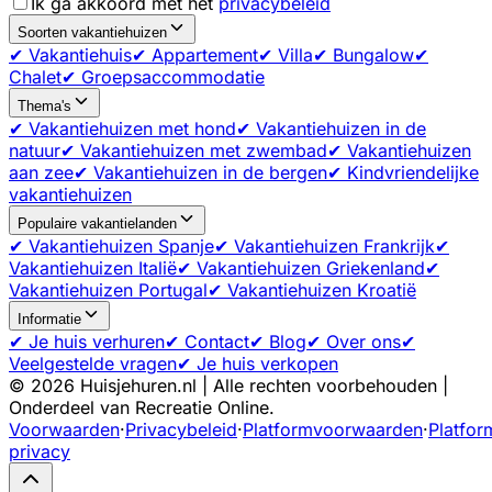
Ik ga akkoord met het
privacybeleid
Soorten vakantiehuizen
✔ Vakantiehuis
✔ Appartement
✔ Villa
✔ Bungalow
✔
Chalet
✔ Groepsaccommodatie
Thema's
✔ Vakantiehuizen met hond
✔ Vakantiehuizen in de
natuur
✔ Vakantiehuizen met zwembad
✔ Vakantiehuizen
aan zee
✔ Vakantiehuizen in de bergen
✔ Kindvriendelijke
vakantiehuizen
Populaire vakantielanden
✔ Vakantiehuizen Spanje
✔ Vakantiehuizen Frankrijk
✔
Vakantiehuizen Italië
✔ Vakantiehuizen Griekenland
✔
Vakantiehuizen Portugal
✔ Vakantiehuizen Kroatië
Informatie
✔ Je huis verhuren
✔ Contact
✔ Blog
✔ Over ons
✔
Veelgestelde vragen
✔ Je huis verkopen
©
2026
Huisjehuren.nl | Alle rechten voorbehouden |
Onderdeel van Recreatie Online.
Voorwaarden
·
Privacybeleid
·
Platformvoorwaarden
·
Platfor
privacy