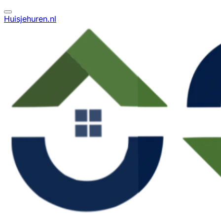
Huisjehuren.nl