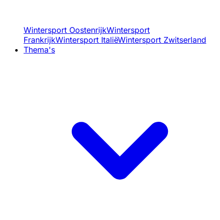
Wintersport Oostenrijk
Wintersport
Frankrijk
Wintersport Italië
Wintersport Zwitserland
Thema's