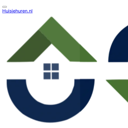
Huisjehuren.nl