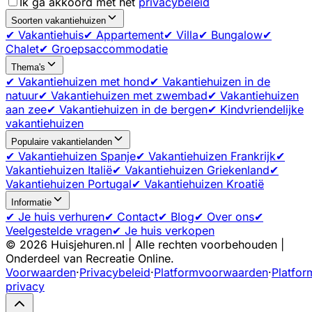
Ik ga akkoord met het
privacybeleid
Soorten vakantiehuizen
✔ Vakantiehuis
✔ Appartement
✔ Villa
✔ Bungalow
✔
Chalet
✔ Groepsaccommodatie
Thema's
✔ Vakantiehuizen met hond
✔ Vakantiehuizen in de
natuur
✔ Vakantiehuizen met zwembad
✔ Vakantiehuizen
aan zee
✔ Vakantiehuizen in de bergen
✔ Kindvriendelijke
vakantiehuizen
Populaire vakantielanden
✔ Vakantiehuizen Spanje
✔ Vakantiehuizen Frankrijk
✔
Vakantiehuizen Italië
✔ Vakantiehuizen Griekenland
✔
Vakantiehuizen Portugal
✔ Vakantiehuizen Kroatië
Informatie
✔ Je huis verhuren
✔ Contact
✔ Blog
✔ Over ons
✔
Veelgestelde vragen
✔ Je huis verkopen
©
2026
Huisjehuren.nl | Alle rechten voorbehouden |
Onderdeel van Recreatie Online.
Voorwaarden
·
Privacybeleid
·
Platformvoorwaarden
·
Platfor
privacy