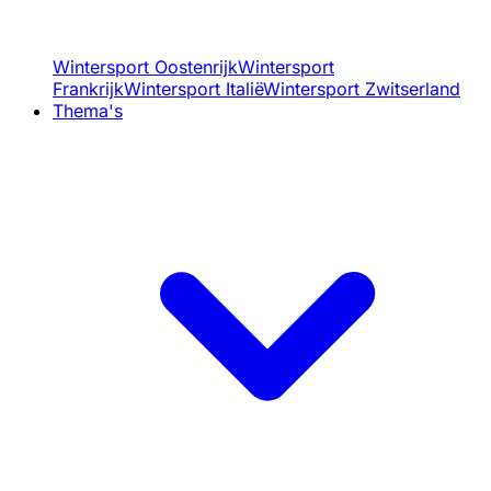
Wintersport Oostenrijk
Wintersport
Frankrijk
Wintersport Italië
Wintersport Zwitserland
Thema's