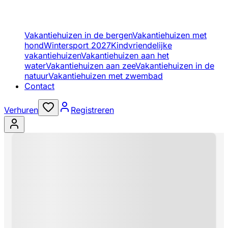
Vakantiehuizen in de bergen
Vakantiehuizen met
hond
Wintersport 2027
Kindvriendelijke
vakantiehuizen
Vakantiehuizen aan het
water
Vakantiehuizen aan zee
Vakantiehuizen in de
natuur
Vakantiehuizen met zwembad
Contact
Verhuren
Registreren