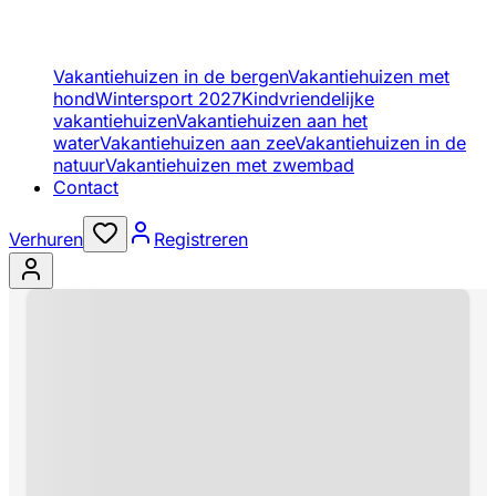
Vakantiehuizen in de bergen
Vakantiehuizen met
hond
Wintersport 2027
Kindvriendelijke
vakantiehuizen
Vakantiehuizen aan het
water
Vakantiehuizen aan zee
Vakantiehuizen in de
natuur
Vakantiehuizen met zwembad
Contact
Verhuren
Registreren