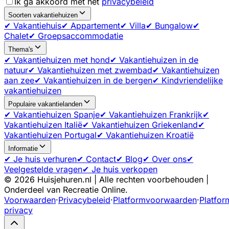
Ik ga akkoord met het
privacybeleid
Soorten vakantiehuizen
✔ Vakantiehuis
✔ Appartement
✔ Villa
✔ Bungalow
✔
Chalet
✔ Groepsaccommodatie
Thema's
✔ Vakantiehuizen met hond
✔ Vakantiehuizen in de
natuur
✔ Vakantiehuizen met zwembad
✔ Vakantiehuizen
aan zee
✔ Vakantiehuizen in de bergen
✔ Kindvriendelijke
vakantiehuizen
Populaire vakantielanden
✔ Vakantiehuizen Spanje
✔ Vakantiehuizen Frankrijk
✔
Vakantiehuizen Italië
✔ Vakantiehuizen Griekenland
✔
Vakantiehuizen Portugal
✔ Vakantiehuizen Kroatië
Informatie
✔ Je huis verhuren
✔ Contact
✔ Blog
✔ Over ons
✔
Veelgestelde vragen
✔ Je huis verkopen
©
2026
Huisjehuren.nl | Alle rechten voorbehouden |
Onderdeel van Recreatie Online.
Voorwaarden
·
Privacybeleid
·
Platformvoorwaarden
·
Platfor
privacy