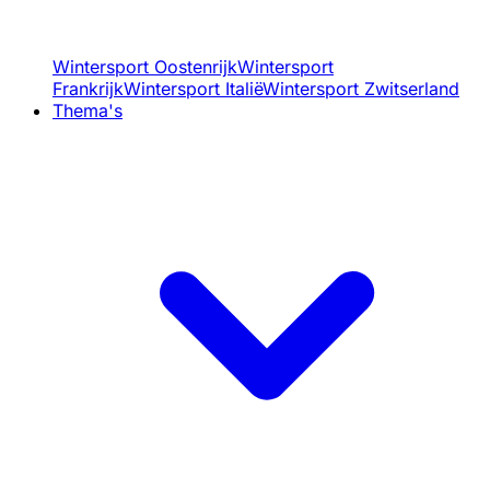
Wintersport Oostenrijk
Wintersport
Frankrijk
Wintersport Italië
Wintersport Zwitserland
Thema's