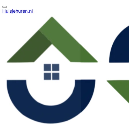
Huisjehuren.nl