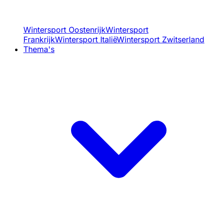
Wintersport Oostenrijk
Wintersport
Frankrijk
Wintersport Italië
Wintersport Zwitserland
Thema's