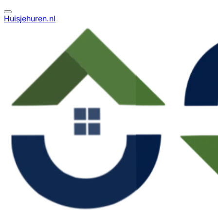
Huisjehuren.nl