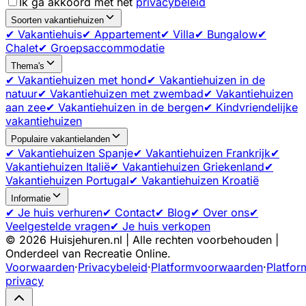
Ik ga akkoord met het
privacybeleid
Soorten vakantiehuizen
✔ Vakantiehuis
✔ Appartement
✔ Villa
✔ Bungalow
✔
Chalet
✔ Groepsaccommodatie
Thema's
✔ Vakantiehuizen met hond
✔ Vakantiehuizen in de
natuur
✔ Vakantiehuizen met zwembad
✔ Vakantiehuizen
aan zee
✔ Vakantiehuizen in de bergen
✔ Kindvriendelijke
vakantiehuizen
Populaire vakantielanden
✔ Vakantiehuizen Spanje
✔ Vakantiehuizen Frankrijk
✔
Vakantiehuizen Italië
✔ Vakantiehuizen Griekenland
✔
Vakantiehuizen Portugal
✔ Vakantiehuizen Kroatië
Informatie
✔ Je huis verhuren
✔ Contact
✔ Blog
✔ Over ons
✔
Veelgestelde vragen
✔ Je huis verkopen
©
2026
Huisjehuren.nl | Alle rechten voorbehouden |
Onderdeel van Recreatie Online.
Voorwaarden
·
Privacybeleid
·
Platformvoorwaarden
·
Platfor
privacy