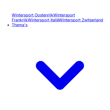
Wintersport Oostenrijk
Wintersport
Frankrijk
Wintersport Italië
Wintersport Zwitserland
Thema's