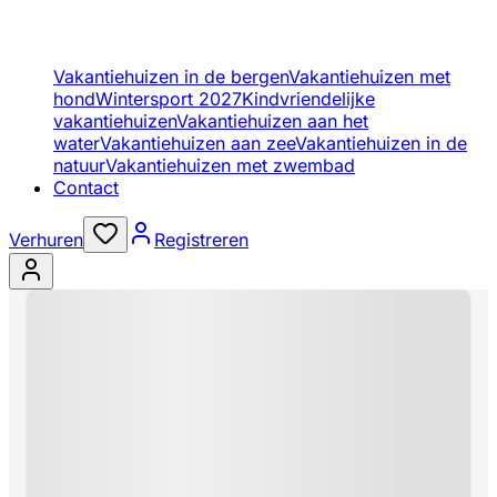
Vakantiehuizen in de bergen
Vakantiehuizen met
hond
Wintersport 2027
Kindvriendelijke
vakantiehuizen
Vakantiehuizen aan het
water
Vakantiehuizen aan zee
Vakantiehuizen in de
natuur
Vakantiehuizen met zwembad
Contact
Verhuren
Registreren