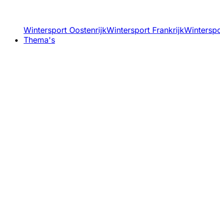
Wintersport Oostenrijk
Wintersport Frankrijk
Winterspor
Thema's