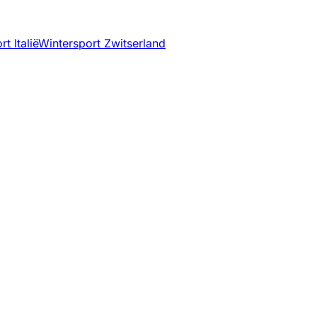
t Italië
Wintersport Zwitserland