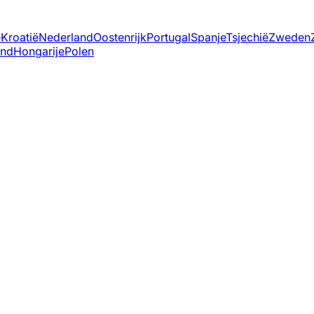
ë
Kroatië
Nederland
Oostenrijk
Portugal
Spanje
Tsjechië
Zweden
and
Hongarije
Polen