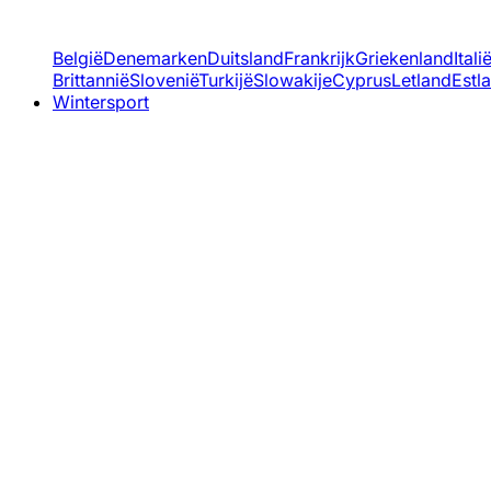
België
Denemarken
Duitsland
Frankrijk
Griekenland
Itali
Brittannië
Slovenië
Turkijë
Slowakije
Cyprus
Letland
Estl
Wintersport