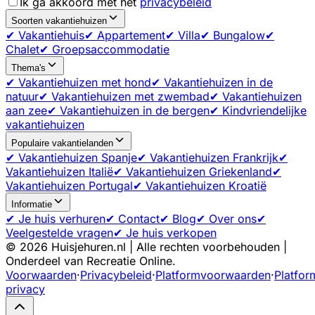
Ik ga akkoord met het
privacybeleid
Soorten vakantiehuizen
✔ Vakantiehuis
✔ Appartement
✔ Villa
✔ Bungalow
✔
Chalet
✔ Groepsaccommodatie
Thema's
✔ Vakantiehuizen met hond
✔ Vakantiehuizen in de
natuur
✔ Vakantiehuizen met zwembad
✔ Vakantiehuizen
aan zee
✔ Vakantiehuizen in de bergen
✔ Kindvriendelijke
vakantiehuizen
Populaire vakantielanden
✔ Vakantiehuizen Spanje
✔ Vakantiehuizen Frankrijk
✔
Vakantiehuizen Italië
✔ Vakantiehuizen Griekenland
✔
Vakantiehuizen Portugal
✔ Vakantiehuizen Kroatië
Informatie
✔ Je huis verhuren
✔ Contact
✔ Blog
✔ Over ons
✔
Veelgestelde vragen
✔ Je huis verkopen
©
2026
Huisjehuren.nl | Alle rechten voorbehouden |
Onderdeel van Recreatie Online.
Voorwaarden
·
Privacybeleid
·
Platformvoorwaarden
·
Platfor
privacy