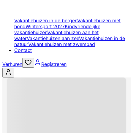
Vakantiehuizen in de bergen
Vakantiehuizen met
hond
Wintersport 2027
Kindvriendelijke
vakantiehuizen
Vakantiehuizen aan het
water
Vakantiehuizen aan zee
Vakantiehuizen in de
natuur
Vakantiehuizen met zwembad
Contact
Verhuren
Registreren