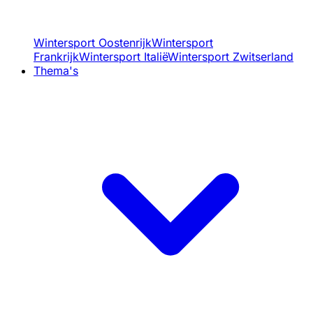
Wintersport Oostenrijk
Wintersport
Frankrijk
Wintersport Italië
Wintersport Zwitserland
Thema's