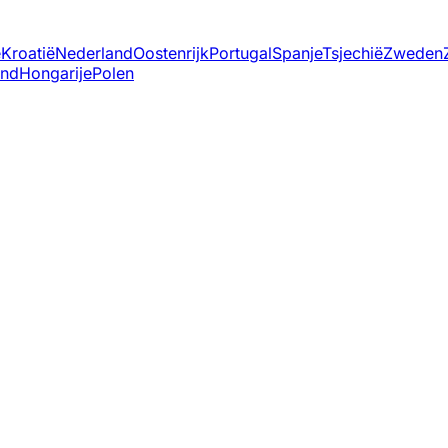
ë
Kroatië
Nederland
Oostenrijk
Portugal
Spanje
Tsjechië
Zweden
and
Hongarije
Polen