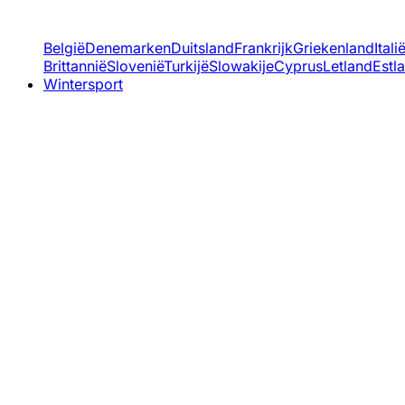
België
Denemarken
Duitsland
Frankrijk
Griekenland
Itali
Brittannië
Slovenië
Turkijë
Slowakije
Cyprus
Letland
Estl
Wintersport