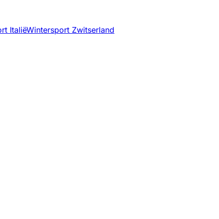
t Italië
Wintersport Zwitserland