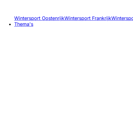
Wintersport Oostenrijk
Wintersport Frankrijk
Winterspor
Thema's