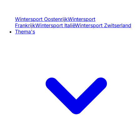
Wintersport Oostenrijk
Wintersport
Frankrijk
Wintersport Italië
Wintersport Zwitserland
Thema's