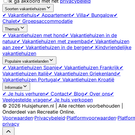
Ik ga akkoord met het
privacybeleid
Soorten vakantiehuizen
✔ Vakantiehuis
✔ Appartement
✔ Villa
✔ Bungalow
✔
Chalet
✔ Groepsaccommodatie
Thema's
✔ Vakantiehuizen met hond
✔ Vakantiehuizen in de
natuur
✔ Vakantiehuizen met zwembad
✔ Vakantiehuizen
aan zee
✔ Vakantiehuizen in de bergen
✔ Kindvriendelijke
vakantiehuizen
Populaire vakantielanden
✔ Vakantiehuizen Spanje
✔ Vakantiehuizen Frankrijk
✔
Vakantiehuizen Italië
✔ Vakantiehuizen Griekenland
✔
Vakantiehuizen Portugal
✔ Vakantiehuizen Kroatië
Informatie
✔ Je huis verhuren
✔ Contact
✔ Blog
✔ Over ons
✔
Veelgestelde vragen
✔ Je huis verkopen
©
2026
Huisjehuren.nl | Alle rechten voorbehouden |
Onderdeel van Recreatie Online.
Voorwaarden
·
Privacybeleid
·
Platformvoorwaarden
·
Platfor
privacy