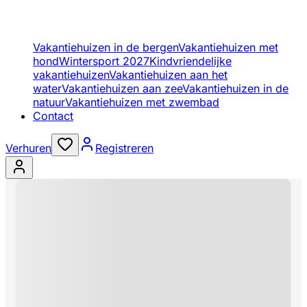
Vakantiehuizen in de bergen
Vakantiehuizen met
hond
Wintersport 2027
Kindvriendelijke
vakantiehuizen
Vakantiehuizen aan het
water
Vakantiehuizen aan zee
Vakantiehuizen in de
natuur
Vakantiehuizen met zwembad
Contact
Verhuren
Registreren