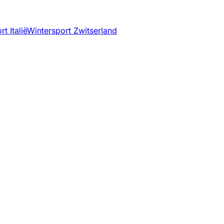
t Italië
Wintersport Zwitserland