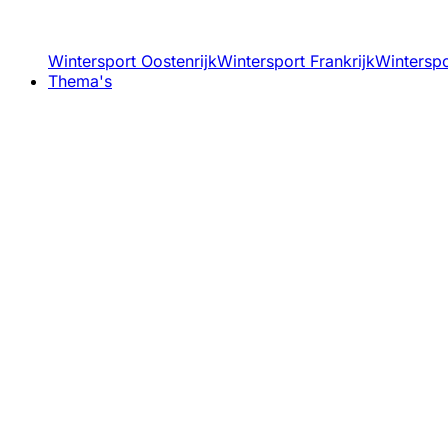
Wintersport Oostenrijk
Wintersport Frankrijk
Winterspor
Thema's