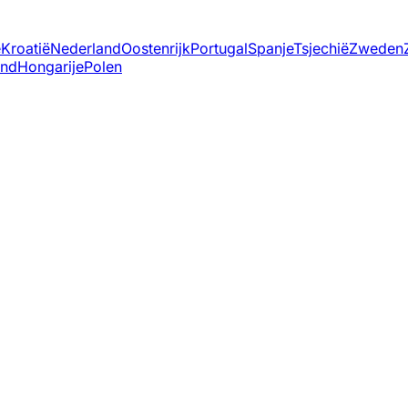
ë
Kroatië
Nederland
Oostenrijk
Portugal
Spanje
Tsjechië
Zweden
and
Hongarije
Polen