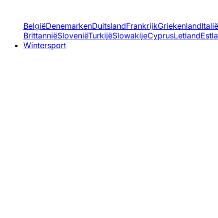
België
Denemarken
Duitsland
Frankrijk
Griekenland
Itali
Brittannië
Slovenië
Turkijë
Slowakije
Cyprus
Letland
Estl
Wintersport