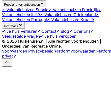
Populaire vakantielanden
✔ Vakantiehuizen Spanje
✔ Vakantiehuizen Frankrijk
✔
Vakantiehuizen Italië
✔ Vakantiehuizen Griekenland
✔
Vakantiehuizen Portugal
✔ Vakantiehuizen Kroatië
Informatie
✔ Je huis verhuren
✔ Contact
✔ Blog
✔ Over ons
✔
Veelgestelde vragen
✔ Je huis verkopen
©
2026
Huisjehuren.nl | Alle rechten voorbehouden |
Onderdeel van Recreatie Online.
Voorwaarden
·
Privacybeleid
·
Platformvoorwaarden
·
Platfor
privacy