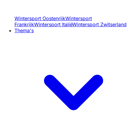
Wintersport Oostenrijk
Wintersport
Frankrijk
Wintersport Italië
Wintersport Zwitserland
Thema's