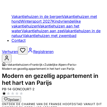
Vakantiehuizen in de bergen
Vakantiehuizen met
hond
Wintersport 2027
Kindvriendelijke
vakantiehuizen
Vakantiehuizen aan het
water
Vakantiehuizen aan zee
Vakantiehuizen in de
natuur
Vakantiehuizen met zwembad
Contact
Verhuren
Registreren
>
Vakantiehuizen
>
Frankrijk
>
Zuidelijke Alpen
>
Paris
>
Modern en gezellig appartement in het hart van Parijs
Modern en gezellig appartement in
het hart van Parijs
PB-14-GONCOURT-2
★
★
★
★
★
Opslaan
ONTDEK DE CHARME VAN DE FRANSE HOOFDSTAD VANUIT DIT