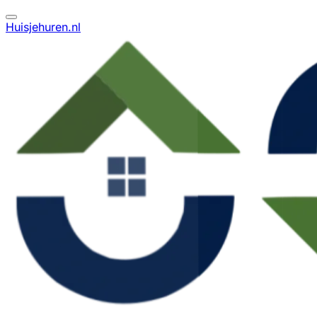
Huisjehuren.nl