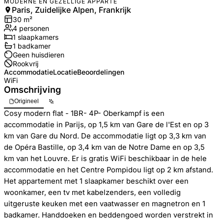
MODERNE EN GEZELLIGE APPARTE
Paris, Zuidelijke Alpen, Frankrijk
30
m²
4
personen
1
slaapkamers
1
badkamer
Geen huisdieren
Rookvrij
Accommodatie
Locatie
Beoordelingen
WiFi
Omschrijving
Origineel
Cosy modern flat - 1BR- 4P- Oberkampf is een
accommodatie in Parijs, op 1,5 km van Gare de l'Est en op 3
km van Gare du Nord. De accommodatie ligt op 3,3 km van
de Opéra Bastille, op 3,4 km van de Notre Dame en op 3,5
km van het Louvre. Er is gratis WiFi beschikbaar in de hele
accommodatie en het Centre Pompidou ligt op 2 km afstand.
Het appartement met 1 slaapkamer beschikt over een
woonkamer, een tv met kabelzenders, een volledig
uitgeruste keuken met een vaatwasser en magnetron en 1
badkamer. Handdoeken en beddengoed worden verstrekt in