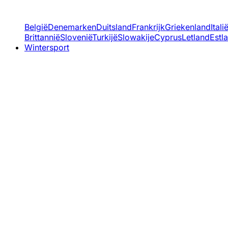
België
Denemarken
Duitsland
Frankrijk
Griekenland
Itali
Brittannië
Slovenië
Turkijë
Slowakije
Cyprus
Letland
Estl
Wintersport