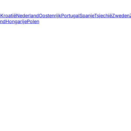
ë
Kroatië
Nederland
Oostenrijk
Portugal
Spanje
Tsjechië
Zweden
and
Hongarije
Polen