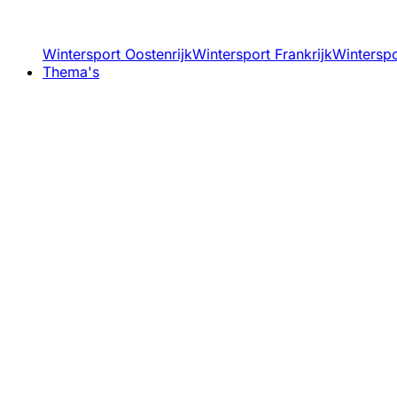
Wintersport Oostenrijk
Wintersport Frankrijk
Winterspor
Thema's