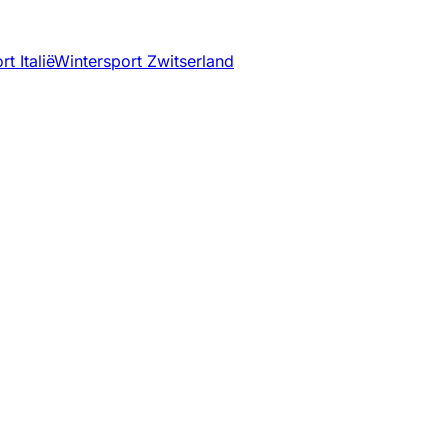
t Italië
Wintersport Zwitserland