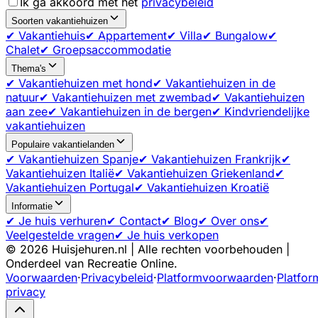
Ik ga akkoord met het
privacybeleid
Soorten vakantiehuizen
✔ Vakantiehuis
✔ Appartement
✔ Villa
✔ Bungalow
✔
Chalet
✔ Groepsaccommodatie
Thema's
✔ Vakantiehuizen met hond
✔ Vakantiehuizen in de
natuur
✔ Vakantiehuizen met zwembad
✔ Vakantiehuizen
aan zee
✔ Vakantiehuizen in de bergen
✔ Kindvriendelijke
vakantiehuizen
Populaire vakantielanden
✔ Vakantiehuizen Spanje
✔ Vakantiehuizen Frankrijk
✔
Vakantiehuizen Italië
✔ Vakantiehuizen Griekenland
✔
Vakantiehuizen Portugal
✔ Vakantiehuizen Kroatië
Informatie
✔ Je huis verhuren
✔ Contact
✔ Blog
✔ Over ons
✔
Veelgestelde vragen
✔ Je huis verkopen
©
2026
Huisjehuren.nl | Alle rechten voorbehouden |
Onderdeel van Recreatie Online.
Voorwaarden
·
Privacybeleid
·
Platformvoorwaarden
·
Platfor
privacy