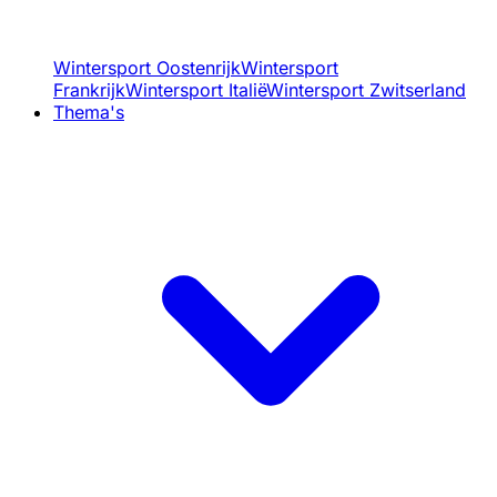
Wintersport Oostenrijk
Wintersport
Frankrijk
Wintersport Italië
Wintersport Zwitserland
Thema's