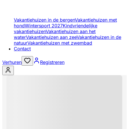
Vakantiehuizen in de bergen
Vakantiehuizen met
hond
Wintersport 2027
Kindvriendelijke
vakantiehuizen
Vakantiehuizen aan het
water
Vakantiehuizen aan zee
Vakantiehuizen in de
natuur
Vakantiehuizen met zwembad
Contact
Verhuren
Registreren