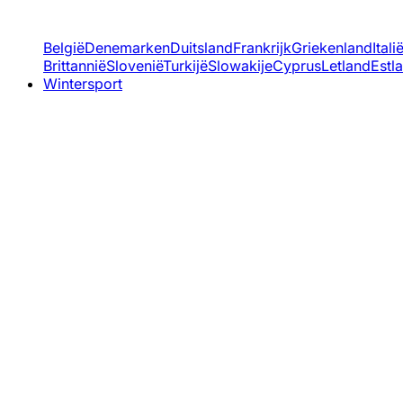
België
Denemarken
Duitsland
Frankrijk
Griekenland
Itali
Brittannië
Slovenië
Turkijë
Slowakije
Cyprus
Letland
Estl
Wintersport