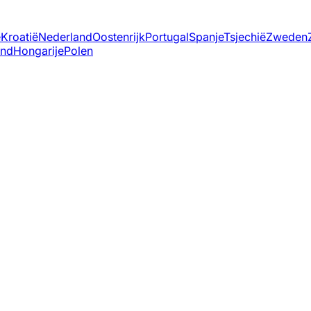
ë
Kroatië
Nederland
Oostenrijk
Portugal
Spanje
Tsjechië
Zweden
and
Hongarije
Polen