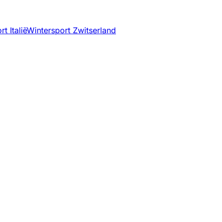
t Italië
Wintersport Zwitserland