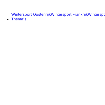
Wintersport Oostenrijk
Wintersport Frankrijk
Winterspor
Thema's