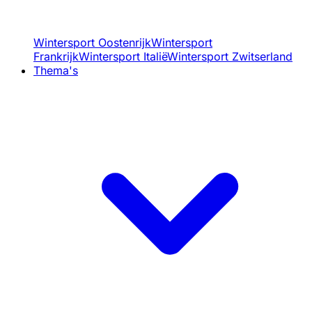
Wintersport Oostenrijk
Wintersport
Frankrijk
Wintersport Italië
Wintersport Zwitserland
Thema's