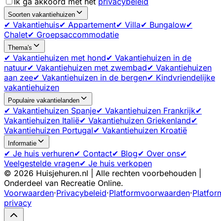
Ik ga akkoord met het
privacybeleid
Soorten vakantiehuizen
✔ Vakantiehuis
✔ Appartement
✔ Villa
✔ Bungalow
✔
Chalet
✔ Groepsaccommodatie
Thema's
✔ Vakantiehuizen met hond
✔ Vakantiehuizen in de
natuur
✔ Vakantiehuizen met zwembad
✔ Vakantiehuizen
aan zee
✔ Vakantiehuizen in de bergen
✔ Kindvriendelijke
vakantiehuizen
Populaire vakantielanden
✔ Vakantiehuizen Spanje
✔ Vakantiehuizen Frankrijk
✔
Vakantiehuizen Italië
✔ Vakantiehuizen Griekenland
✔
Vakantiehuizen Portugal
✔ Vakantiehuizen Kroatië
Informatie
✔ Je huis verhuren
✔ Contact
✔ Blog
✔ Over ons
✔
Veelgestelde vragen
✔ Je huis verkopen
©
2026
Huisjehuren.nl | Alle rechten voorbehouden |
Onderdeel van Recreatie Online.
Voorwaarden
·
Privacybeleid
·
Platformvoorwaarden
·
Platfor
privacy