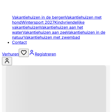
Vakantiehuizen in de bergen
Vakantiehuizen met
hond
Wintersport 2027
Kindvriendelijke
vakantiehuizen
Vakantiehuizen aan het
water
Vakantiehuizen aan zee
Vakantiehuizen in de
natuur
Vakantiehuizen met zwembad
Contact
Verhuren
Registreren