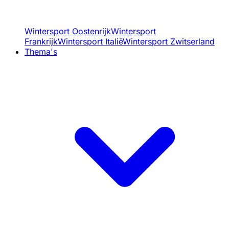
Wintersport Oostenrijk
Wintersport
Frankrijk
Wintersport Italië
Wintersport Zwitserland
Thema's