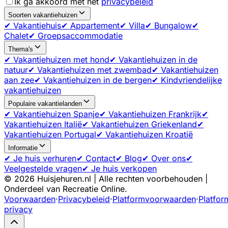
Ik ga akkoord met het
privacybeleid
Soorten vakantiehuizen
✔ Vakantiehuis
✔ Appartement
✔ Villa
✔ Bungalow
✔
Chalet
✔ Groepsaccommodatie
Thema's
✔ Vakantiehuizen met hond
✔ Vakantiehuizen in de
natuur
✔ Vakantiehuizen met zwembad
✔ Vakantiehuizen
aan zee
✔ Vakantiehuizen in de bergen
✔ Kindvriendelijke
vakantiehuizen
Populaire vakantielanden
✔ Vakantiehuizen Spanje
✔ Vakantiehuizen Frankrijk
✔
Vakantiehuizen Italië
✔ Vakantiehuizen Griekenland
✔
Vakantiehuizen Portugal
✔ Vakantiehuizen Kroatië
Informatie
✔ Je huis verhuren
✔ Contact
✔ Blog
✔ Over ons
✔
Veelgestelde vragen
✔ Je huis verkopen
©
2026
Huisjehuren.nl | Alle rechten voorbehouden |
Onderdeel van Recreatie Online.
Voorwaarden
·
Privacybeleid
·
Platformvoorwaarden
·
Platfor
privacy