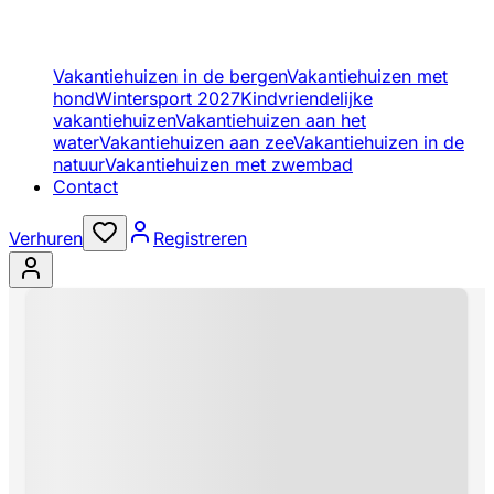
Vakantiehuizen in de bergen
Vakantiehuizen met
hond
Wintersport 2027
Kindvriendelijke
vakantiehuizen
Vakantiehuizen aan het
water
Vakantiehuizen aan zee
Vakantiehuizen in de
natuur
Vakantiehuizen met zwembad
Contact
Verhuren
Registreren