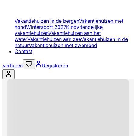
Vakantiehuizen in de bergen
Vakantiehuizen met
hond
Wintersport 2027
Kindvriendelijke
vakantiehuizen
Vakantiehuizen aan het
water
Vakantiehuizen aan zee
Vakantiehuizen in de
natuur
Vakantiehuizen met zwembad
Contact
Verhuren
Registreren