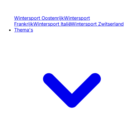
Wintersport Oostenrijk
Wintersport
Frankrijk
Wintersport Italië
Wintersport Zwitserland
Thema's