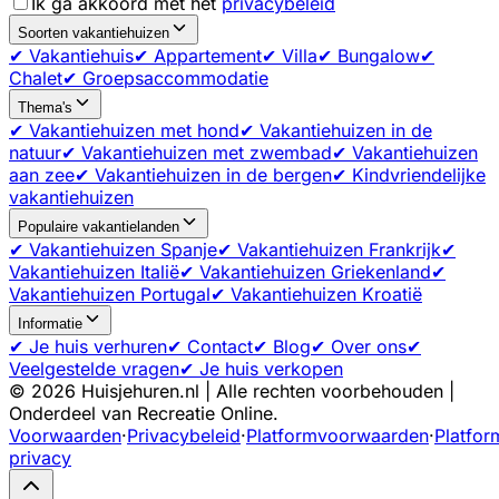
Ik ga akkoord met het
privacybeleid
Soorten vakantiehuizen
✔ Vakantiehuis
✔ Appartement
✔ Villa
✔ Bungalow
✔
Chalet
✔ Groepsaccommodatie
Thema's
✔ Vakantiehuizen met hond
✔ Vakantiehuizen in de
natuur
✔ Vakantiehuizen met zwembad
✔ Vakantiehuizen
aan zee
✔ Vakantiehuizen in de bergen
✔ Kindvriendelijke
vakantiehuizen
Populaire vakantielanden
✔ Vakantiehuizen Spanje
✔ Vakantiehuizen Frankrijk
✔
Vakantiehuizen Italië
✔ Vakantiehuizen Griekenland
✔
Vakantiehuizen Portugal
✔ Vakantiehuizen Kroatië
Informatie
✔ Je huis verhuren
✔ Contact
✔ Blog
✔ Over ons
✔
Veelgestelde vragen
✔ Je huis verkopen
©
2026
Huisjehuren.nl | Alle rechten voorbehouden |
Onderdeel van Recreatie Online.
Voorwaarden
·
Privacybeleid
·
Platformvoorwaarden
·
Platfor
privacy