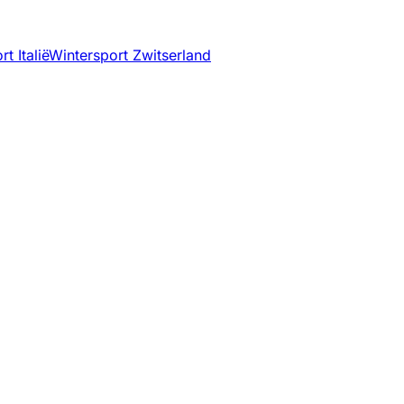
t Italië
Wintersport Zwitserland