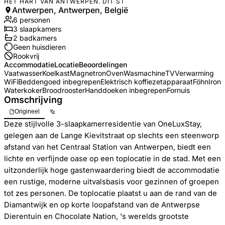
HET HART VAN ANTWERPEN. DIT ST
Antwerpen, Antwerpen, België
6
personen
3
slaapkamers
2
badkamer
s
Geen huisdieren
Rookvrij
Accommodatie
Locatie
Beoordelingen
Vaatwasser
Koelkast
Magnetron
Oven
Wasmachine
TV
Verwarming
WiFi
Beddengoed inbegrepen
Elektrisch koffiezetapparaat
Föhn
Iron
Waterkoker
Broodrooster
Handdoeken inbegrepen
Fornuis
Omschrijving
Origineel
Deze stijlvolle 3-slaapkamerresidentie van OneLuxStay,
gelegen aan de Lange Kievitstraat op slechts een steenworp
afstand van het Centraal Station van Antwerpen, biedt een
lichte en verfijnde oase op een toplocatie in de stad. Met een
uitzonderlijk hoge gastenwaardering biedt de accommodatie
een rustige, moderne uitvalsbasis voor gezinnen of groepen
tot zes personen. De toplocatie plaatst u aan de rand van de
Diamantwijk en op korte loopafstand van de Antwerpse
Dierentuin en Chocolate Nation, 's werelds grootste