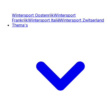
Wintersport Oostenrijk
Wintersport
Frankrijk
Wintersport Italië
Wintersport Zwitserland
Thema's