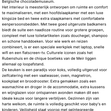
Belgische chocolademuseum.
Het interieur is meesterlijk ontworpen om ruimte en comfort
te maximaliseren, met een hoofdslaapkamer met een luxe
kingsize bed en twee extra slaapkamers met comfortabele
eenpersoonsbedden. Met twee goed uitgeruste badkamers
biedt de suite een naadloze routine voor grotere groepen,
compleet met luxe toiletartikelen zoals douchegel, shampoo
en schone handdoeken. Voor wie werk en reizen
combineert, is er een speciale werkplek met laptop, snelle
wifi en een flatscreen-tv. Culturele iconen zoals het
Rubenshuis en de chique boetieks van de Meir liggen
allemaal op loopafstand.
De keuken is een paradijs voor koks, volledig uitgerust voor
zelfcatering met een vaatwasser, oven, magnetron,
kookplaat en broodrooster. Extra gemakken zoals een
wasmachine en droger in de accommodatie, extra kussens
en wijnglazen voor ontspannen avonden maken dit een
ideale keuze voor langere verblijven. Gezinnen zijn van
harte welkom, de ruimte is volledig geschikt voor baby's en
kinderen. Veiligheid staat voorop met geïntegreerde