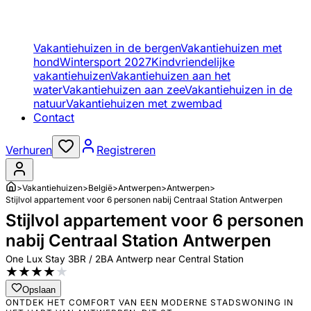
Vakantiehuizen in de bergen
Vakantiehuizen met
hond
Wintersport 2027
Kindvriendelijke
vakantiehuizen
Vakantiehuizen aan het
water
Vakantiehuizen aan zee
Vakantiehuizen in de
natuur
Vakantiehuizen met zwembad
Contact
Verhuren
Registreren
>
Vakantiehuizen
>
België
>
Antwerpen
>
Antwerpen
>
Stijlvol appartement voor 6 personen nabij Centraal Station Antwerpen
Stijlvol appartement voor 6 personen
nabij Centraal Station Antwerpen
One Lux Stay 3BR / 2BA Antwerp near Central Station
★
★
★
★
★
Opslaan
ONTDEK HET COMFORT VAN EEN MODERNE STADSWONING IN