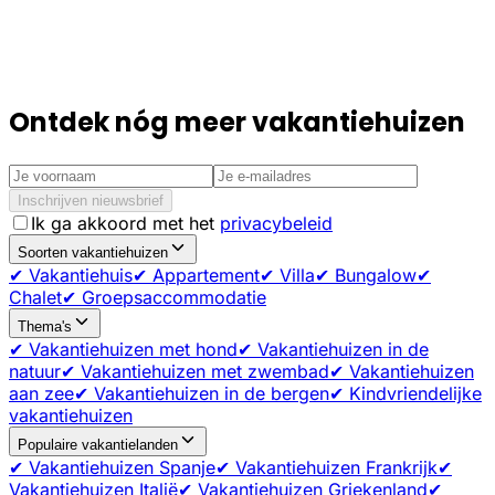
Ontdek nóg meer vakantiehuizen
Inschrijven nieuwsbrief
Ik ga akkoord met het
privacybeleid
Soorten vakantiehuizen
✔ Vakantiehuis
✔ Appartement
✔ Villa
✔ Bungalow
✔
Chalet
✔ Groepsaccommodatie
Thema's
✔ Vakantiehuizen met hond
✔ Vakantiehuizen in de
natuur
✔ Vakantiehuizen met zwembad
✔ Vakantiehuizen
aan zee
✔ Vakantiehuizen in de bergen
✔ Kindvriendelijke
vakantiehuizen
Populaire vakantielanden
✔ Vakantiehuizen Spanje
✔ Vakantiehuizen Frankrijk
✔
Vakantiehuizen Italië
✔ Vakantiehuizen Griekenland
✔