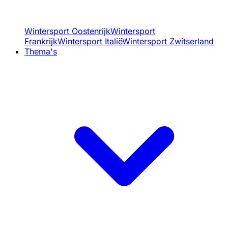
Wintersport Oostenrijk
Wintersport
Frankrijk
Wintersport Italië
Wintersport Zwitserland
Thema's