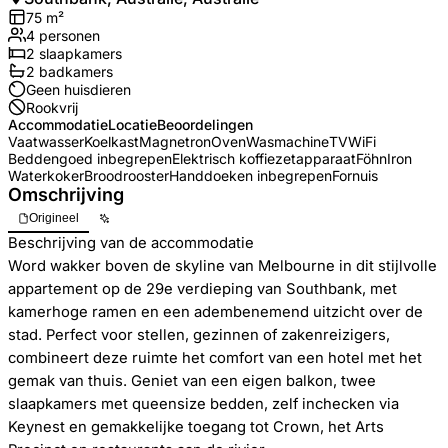
75
m²
4
personen
2
slaapkamers
2
badkamer
s
Geen huisdieren
Rookvrij
Accommodatie
Locatie
Beoordelingen
Vaatwasser
Koelkast
Magnetron
Oven
Wasmachine
TV
WiFi
Beddengoed inbegrepen
Elektrisch koffiezetapparaat
Föhn
Iron
Waterkoker
Broodrooster
Handdoeken inbegrepen
Fornuis
Omschrijving
Origineel
Beschrijving van de accommodatie
Word wakker boven de skyline van Melbourne in dit stijlvolle
appartement op de 29e verdieping van Southbank, met
kamerhoge ramen en een adembenemend uitzicht over de
stad. Perfect voor stellen, gezinnen of zakenreizigers,
combineert deze ruimte het comfort van een hotel met het
gemak van thuis. Geniet van een eigen balkon, twee
slaapkamers met queensize bedden, zelf inchecken via
Keynest en gemakkelijke toegang tot Crown, het Arts