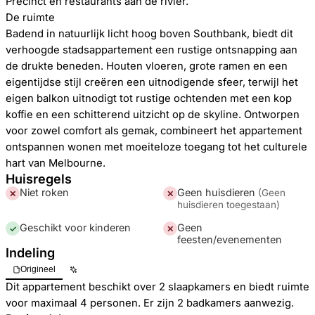
Precinct en restaurants aan de rivier.
De ruimte
Badend in natuurlijk licht hoog boven Southbank, biedt dit
verhoogde stadsappartement een rustige ontsnapping aan
de drukte beneden. Houten vloeren, grote ramen en een
eigentijdse stijl creëren een uitnodigende sfeer, terwijl het
eigen balkon uitnodigt tot rustige ochtenden met een kop
koffie en een schitterend uitzicht op de skyline. Ontworpen
voor zowel comfort als gemak, combineert het appartement
ontspannen wonen met moeiteloze toegang tot het culturele
hart van Melbourne.
Huisregels
Niet roken
Geen huisdieren
(
Geen
✕
✕
huisdieren toegestaan
)
Geschikt voor kinderen
Geen
✓
✕
feesten/evenementen
Indeling
Origineel
Dit appartement beschikt over 2 slaapkamers en biedt ruimte
voor maximaal 4 personen. Er zijn 2 badkamers aanwezig.