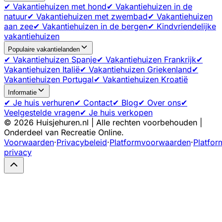
✔ Vakantiehuizen met hond
✔ Vakantiehuizen in de
natuur
✔ Vakantiehuizen met zwembad
✔ Vakantiehuizen
aan zee
✔ Vakantiehuizen in de bergen
✔ Kindvriendelijke
vakantiehuizen
Populaire vakantielanden
✔ Vakantiehuizen Spanje
✔ Vakantiehuizen Frankrijk
✔
Vakantiehuizen Italië
✔ Vakantiehuizen Griekenland
✔
Vakantiehuizen Portugal
✔ Vakantiehuizen Kroatië
Informatie
✔ Je huis verhuren
✔ Contact
✔ Blog
✔ Over ons
✔
Veelgestelde vragen
✔ Je huis verkopen
©
2026
Huisjehuren.nl | Alle rechten voorbehouden |
Onderdeel van Recreatie Online.
Voorwaarden
·
Privacybeleid
·
Platformvoorwaarden
·
Platfor
privacy