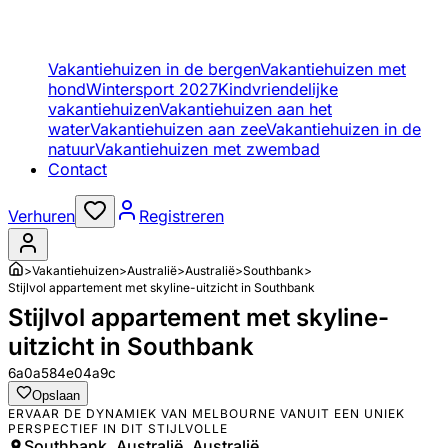
Vakantiehuizen in de bergen
Vakantiehuizen met
hond
Wintersport 2027
Kindvriendelijke
vakantiehuizen
Vakantiehuizen aan het
water
Vakantiehuizen aan zee
Vakantiehuizen in de
natuur
Vakantiehuizen met zwembad
Contact
Verhuren
Registreren
>
Vakantiehuizen
>
Australië
>
Australië
>
Southbank
>
Stijlvol appartement met skyline-uitzicht in Southbank
Stijlvol appartement met skyline-
uitzicht in Southbank
6a0a584e04a9c
Opslaan
ERVAAR DE DYNAMIEK VAN MELBOURNE VANUIT EEN UNIEK
PERSPECTIEF IN DIT STIJLVOLLE
Southbank, Australië, Australië