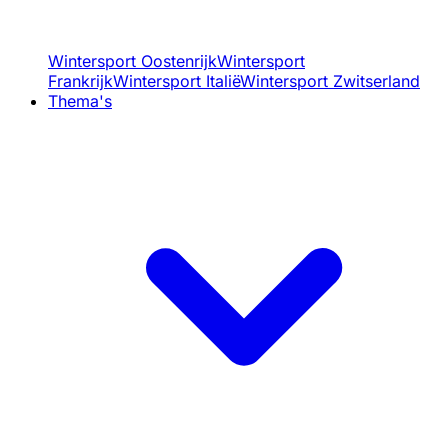
Wintersport Oostenrijk
Wintersport
Frankrijk
Wintersport Italië
Wintersport Zwitserland
Thema's