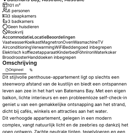
101
m²
6
personen
3
slaapkamers
3
badkamer
s
Geen huisdieren
Rookvrij
Accommodatie
Locatie
Beoordelingen
Vaatwasser
Koelkast
Magnetron
Oven
Wasmachine
TV
Airconditioning
Verwarming
WiFi
Beddengoed inbegrepen
Elektrisch koffiezetapparaat
Kinderbed
Föhn
Iron
Waterkoker
Broodrooster
Handdoeken inbegrepen
Omschrijving
Origineel
Dit stijlvolle penthouse-appartement ligt op slechts een
steenworp afstand van de kustlijn en biedt een ontspannen
leven aan zee in het hart van Batemans Bay. Met een eigen
balkon, lichte interieurs en een probleemloze self-check-in
geniet u van een gemakkelijke ontsnapping aan het strand,
dicht bij cafés, winkels en attracties aan het water.
Dit verhoogde appartement, gelegen in een modern
complex, vangt natuurlijk licht en de zeebries op dankzij het
open ontwerp. Zachte neutrale tinten, tegelvloeren en een