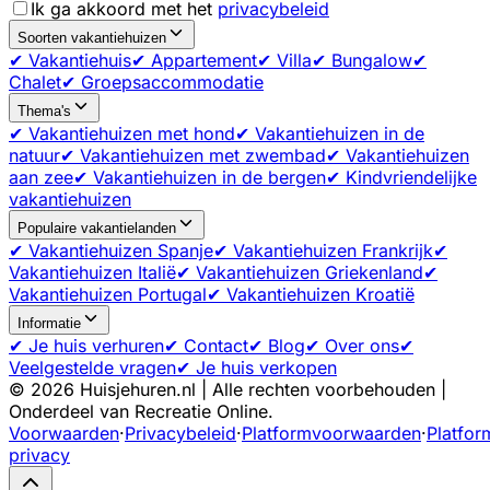
Ik ga akkoord met het
privacybeleid
Soorten vakantiehuizen
✔ Vakantiehuis
✔ Appartement
✔ Villa
✔ Bungalow
✔
Chalet
✔ Groepsaccommodatie
Thema's
✔ Vakantiehuizen met hond
✔ Vakantiehuizen in de
natuur
✔ Vakantiehuizen met zwembad
✔ Vakantiehuizen
aan zee
✔ Vakantiehuizen in de bergen
✔ Kindvriendelijke
vakantiehuizen
Populaire vakantielanden
✔ Vakantiehuizen Spanje
✔ Vakantiehuizen Frankrijk
✔
Vakantiehuizen Italië
✔ Vakantiehuizen Griekenland
✔
Vakantiehuizen Portugal
✔ Vakantiehuizen Kroatië
Informatie
✔ Je huis verhuren
✔ Contact
✔ Blog
✔ Over ons
✔
Veelgestelde vragen
✔ Je huis verkopen
©
2026
Huisjehuren.nl | Alle rechten voorbehouden |
Onderdeel van Recreatie Online.
Voorwaarden
·
Privacybeleid
·
Platformvoorwaarden
·
Platfor
privacy