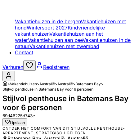
Vakantiehuizen in de bergen
Vakantiehuizen met
hond
Wintersport 2027
Kindvriendelijke
vakantiehuizen
Vakantiehuizen aan het
water
Vakantiehuizen aan zee
Vakantiehuizen in de
natuur
Vakantiehuizen met zwembad
Contact
Verhuren
Registreren
>
Vakantiehuizen
>
Australië
>
Australië
>
Batemans Bay
>
Stijlvol penthouse in Batemans Bay voor 6 personen
Stijlvol penthouse in Batemans Bay
voor 6 personen
69d46225d743e
Opslaan
ONTDEK HET COMFORT VAN DIT STIJLVOLLE PENTHOUSE-
APPARTEMENT, STRATEGISCH GELEGEN
Batemans Bay, Australië, Australië