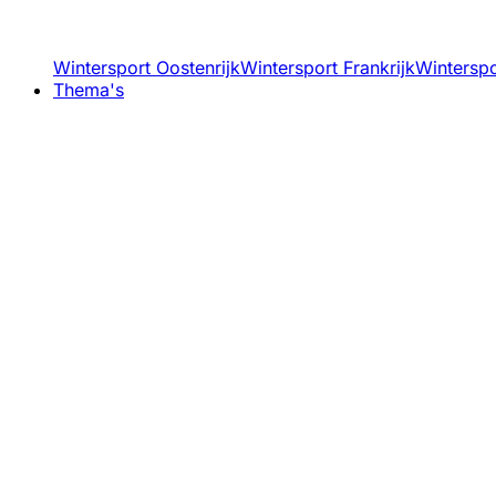
Wintersport Oostenrijk
Wintersport Frankrijk
Winterspor
Thema's