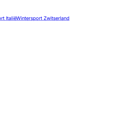
t Italië
Wintersport Zwitserland