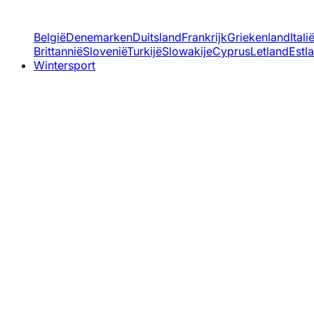
België
Denemarken
Duitsland
Frankrijk
Griekenland
Itali
Brittannië
Slovenië
Turkijë
Slowakije
Cyprus
Letland
Estl
Wintersport