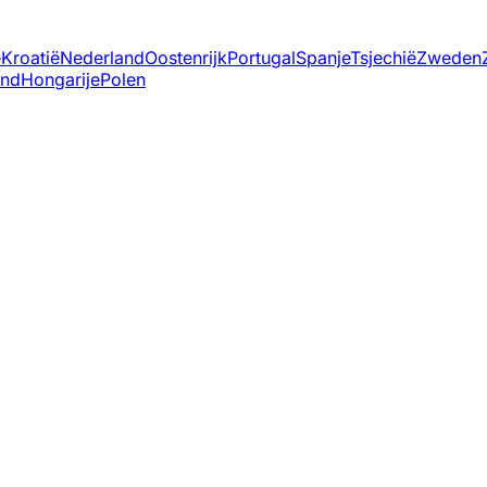
ë
Kroatië
Nederland
Oostenrijk
Portugal
Spanje
Tsjechië
Zweden
and
Hongarije
Polen