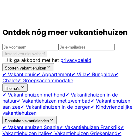
Ontdek nóg meer vakantiehuizen
Inschrijven nieuwsbrief
Ik ga akkoord met het
privacybeleid
Soorten vakantiehuizen
✔ Vakantiehuis
✔ Appartement
✔ Villa
✔ Bungalow
✔
Chalet
✔ Groepsaccommodatie
Thema's
✔ Vakantiehuizen met hond
✔ Vakantiehuizen in de
natuur
✔ Vakantiehuizen met zwembad
✔ Vakantiehuizen
aan zee
✔ Vakantiehuizen in de bergen
✔ Kindvriendelijke
vakantiehuizen
Populaire vakantielanden
✔ Vakantiehuizen Spanje
✔ Vakantiehuizen Frankrijk
✔
Vakantiehuizen Italië
✔ Vakantiehuizen Griekenland
✔