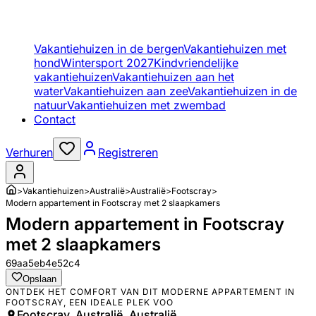
Vakantiehuizen in de bergen
Vakantiehuizen met
hond
Wintersport 2027
Kindvriendelijke
vakantiehuizen
Vakantiehuizen aan het
water
Vakantiehuizen aan zee
Vakantiehuizen in de
natuur
Vakantiehuizen met zwembad
Contact
Verhuren
Registreren
>
Vakantiehuizen
>
Australië
>
Australië
>
Footscray
>
Modern appartement in Footscray met 2 slaapkamers
Modern appartement in Footscray
met 2 slaapkamers
69aa5eb4e52c4
Opslaan
ONTDEK HET COMFORT VAN DIT MODERNE APPARTEMENT IN
FOOTSCRAY, EEN IDEALE PLEK VOO
Footscray, Australië, Australië