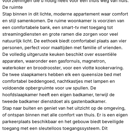
voorzieningen die u nodig heeft voor een thuis weg van huis.
De ruimte
Stap binnen in dit lichte, moderne appartement waar comfort
en stijl samenkomen. De ruime woonkamer is voorzien van
een comfortabele bank, een smart-tv met toegang tot
streamingdiensten en grote ramen die zorgen voor veel
natuurlijk licht. De eethoek biedt comfortabel plaats aan vier
personen, perfect voor maaltijden met familie of vrienden.
De volledig uitgeruste keuken beschikt over essentiële
apparaten, waaronder een gasfornuis, magnetron,
waterkoker en broodrooster, voor een vlotte kookervaring.
De twee slaapkamers hebben elk een queensize bed met
comfortabel beddengoed, nachtkastjes met lampen en
voldoende opbergruimte voor uw spullen. De
hoofdslaapkamer heeft een eigen badkamer, terwijl de
tweede badkamer dienstdoet als gastenbadkamer.
Stap naar buiten en geniet van het uitzicht op de omgeving,
of ontspan binnen met alle comfort van thuis. Er is een eigen
parkeerplaats beschikbaar en het gebouw biedt beveiligde
toegang met een sleutelloos toegangssysteem. Dit