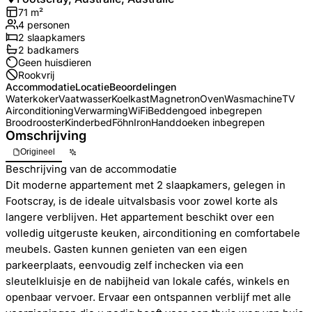
71
m²
4
personen
2
slaapkamers
2
badkamer
s
Geen huisdieren
Rookvrij
Accommodatie
Locatie
Beoordelingen
Waterkoker
Vaatwasser
Koelkast
Magnetron
Oven
Wasmachine
TV
Airconditioning
Verwarming
WiFi
Beddengoed inbegrepen
Broodrooster
Kinderbed
Föhn
Iron
Handdoeken inbegrepen
Omschrijving
Origineel
Beschrijving van de accommodatie
Dit moderne appartement met 2 slaapkamers, gelegen in
Footscray, is de ideale uitvalsbasis voor zowel korte als
langere verblijven. Het appartement beschikt over een
volledig uitgeruste keuken, airconditioning en comfortabele
meubels. Gasten kunnen genieten van een eigen
parkeerplaats, eenvoudig zelf inchecken via een
sleutelkluisje en de nabijheid van lokale cafés, winkels en
openbaar vervoer. Ervaar een ontspannen verblijf met alle