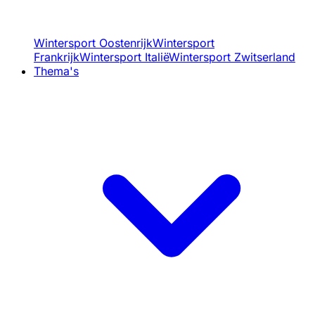
Wintersport Oostenrijk
Wintersport
Frankrijk
Wintersport Italië
Wintersport Zwitserland
Thema's