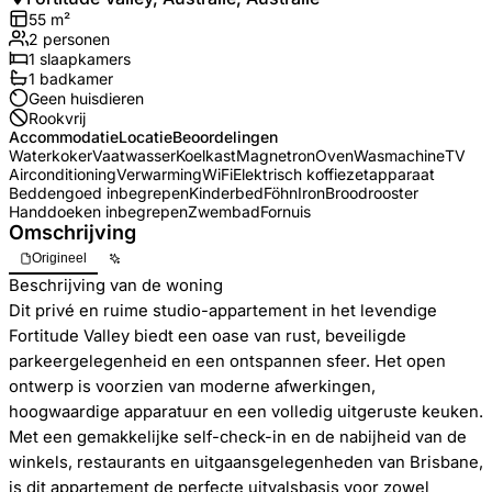
55
m²
2
personen
1
slaapkamers
1
badkamer
Geen huisdieren
Rookvrij
Accommodatie
Locatie
Beoordelingen
Waterkoker
Vaatwasser
Koelkast
Magnetron
Oven
Wasmachine
TV
Airconditioning
Verwarming
WiFi
Elektrisch koffiezetapparaat
Beddengoed inbegrepen
Kinderbed
Föhn
Iron
Broodrooster
Handdoeken inbegrepen
Zwembad
Fornuis
Omschrijving
Origineel
Beschrijving van de woning
Dit privé en ruime studio-appartement in het levendige
Fortitude Valley biedt een oase van rust, beveiligde
parkeergelegenheid en een ontspannen sfeer. Het open
ontwerp is voorzien van moderne afwerkingen,
hoogwaardige apparatuur en een volledig uitgeruste keuken.
Met een gemakkelijke self-check-in en de nabijheid van de
winkels, restaurants en uitgaansgelegenheden van Brisbane,
is dit appartement de perfecte uitvalsbasis voor zowel