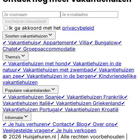
Inschrijven nieuwsbrief
Ik ga akkoord met het
privacybeleid
Soorten vakantiehuizen
✔ Vakantiehuis
✔ Appartement
✔ Villa
✔ Bungalow
✔
Chalet
✔ Groepsaccommodatie
Thema's
✔ Vakantiehuizen met hond
✔ Vakantiehuizen in de
natuur
✔ Vakantiehuizen met zwembad
✔ Vakantiehuizen
aan zee
✔ Vakantiehuizen in de bergen
✔ Kindvriendelijke
vakantiehuizen
Populaire vakantielanden
✔ Vakantiehuizen Spanje
✔ Vakantiehuizen Frankrijk
✔
Vakantiehuizen Italië
✔ Vakantiehuizen Griekenland
✔
Vakantiehuizen Portugal
✔ Vakantiehuizen Kroatië
Informatie
✔ Je huis verhuren
✔ Contact
✔ Blog
✔ Over ons
✔
Veelgestelde vragen
✔ Je huis verkopen
©
2026
Huisjehuren.nl | Alle rechten voorbehouden |