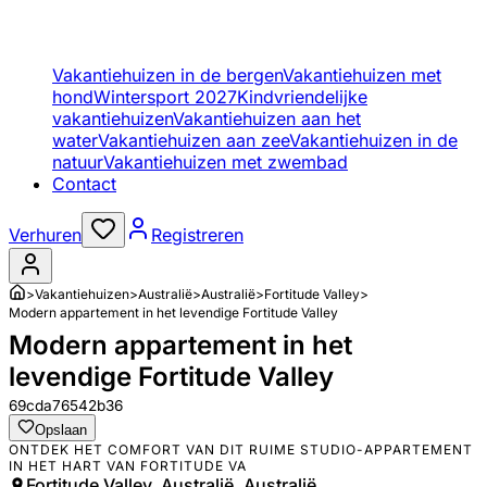
Vakantiehuizen in de bergen
Vakantiehuizen met
hond
Wintersport 2027
Kindvriendelijke
vakantiehuizen
Vakantiehuizen aan het
water
Vakantiehuizen aan zee
Vakantiehuizen in de
natuur
Vakantiehuizen met zwembad
Contact
Verhuren
Registreren
>
Vakantiehuizen
>
Australië
>
Australië
>
Fortitude Valley
>
Modern appartement in het levendige Fortitude Valley
Modern appartement in het
levendige Fortitude Valley
69cda76542b36
Opslaan
ONTDEK HET COMFORT VAN DIT RUIME STUDIO-APPARTEMENT
IN HET HART VAN FORTITUDE VA
Fortitude Valley, Australië, Australië