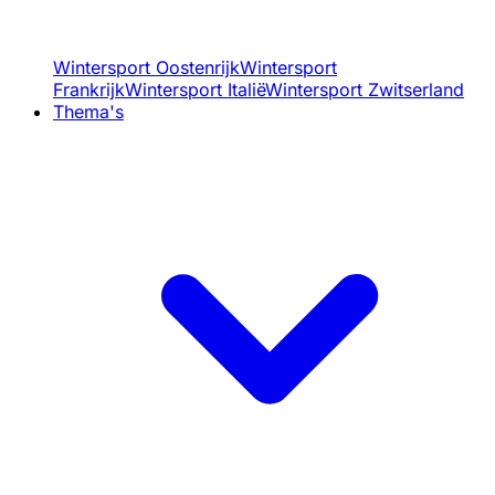
Wintersport Oostenrijk
Wintersport
Frankrijk
Wintersport Italië
Wintersport Zwitserland
Thema's