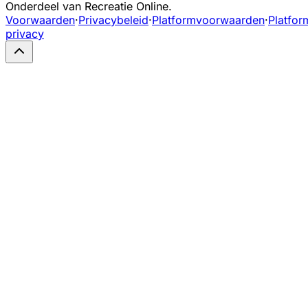
Onderdeel van Recreatie Online.
Voorwaarden
·
Privacybeleid
·
Platformvoorwaarden
·
Platfor
privacy