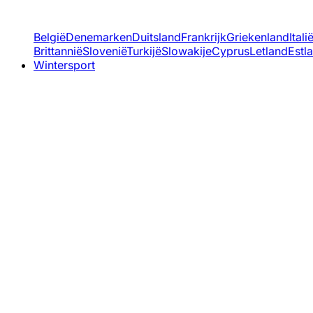
België
Denemarken
Duitsland
Frankrijk
Griekenland
Itali
Brittannië
Slovenië
Turkijë
Slowakije
Cyprus
Letland
Estl
Wintersport