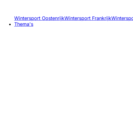
Wintersport Oostenrijk
Wintersport Frankrijk
Winterspor
Thema's