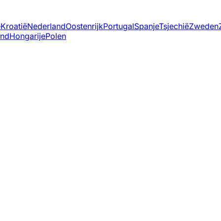
ë
Kroatië
Nederland
Oostenrijk
Portugal
Spanje
Tsjechië
Zweden
and
Hongarije
Polen