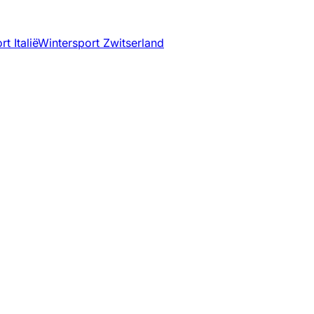
t Italië
Wintersport Zwitserland