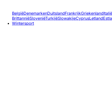
België
Denemarken
Duitsland
Frankrijk
Griekenland
Itali
Brittannië
Slovenië
Turkijë
Slowakije
Cyprus
Letland
Estl
Wintersport