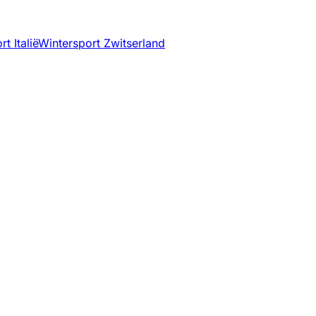
t Italië
Wintersport Zwitserland