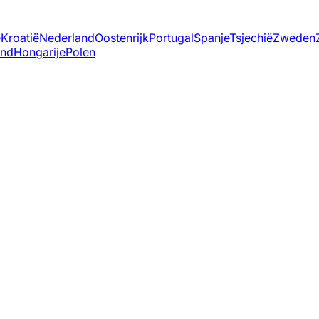
ë
Kroatië
Nederland
Oostenrijk
Portugal
Spanje
Tsjechië
Zweden
and
Hongarije
Polen