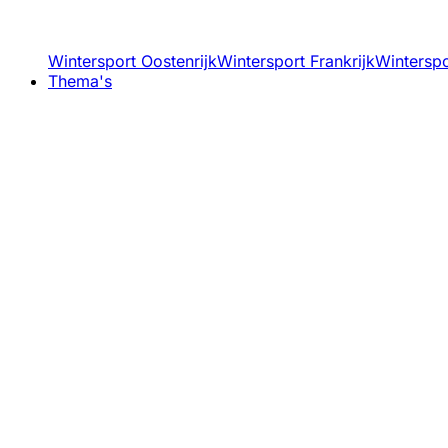
Wintersport Oostenrijk
Wintersport Frankrijk
Winterspor
Thema's