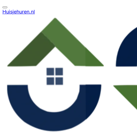
Huisjehuren.nl