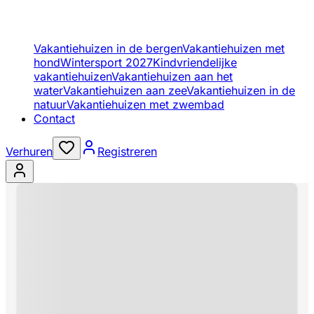
Vakantiehuizen in de bergen
Vakantiehuizen met
hond
Wintersport 2027
Kindvriendelijke
vakantiehuizen
Vakantiehuizen aan het
water
Vakantiehuizen aan zee
Vakantiehuizen in de
natuur
Vakantiehuizen met zwembad
Contact
Verhuren
Registreren