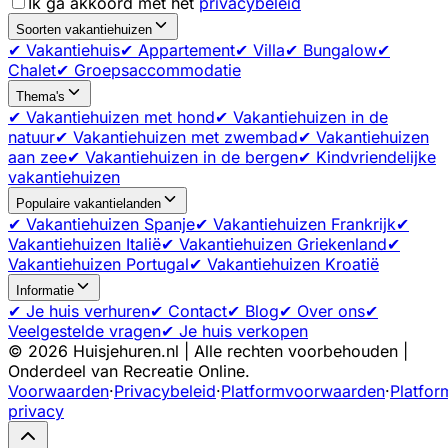
Ik ga akkoord met het
privacybeleid
Soorten vakantiehuizen
✔ Vakantiehuis
✔ Appartement
✔ Villa
✔ Bungalow
✔
Chalet
✔ Groepsaccommodatie
Thema's
✔ Vakantiehuizen met hond
✔ Vakantiehuizen in de
natuur
✔ Vakantiehuizen met zwembad
✔ Vakantiehuizen
aan zee
✔ Vakantiehuizen in de bergen
✔ Kindvriendelijke
vakantiehuizen
Populaire vakantielanden
✔ Vakantiehuizen Spanje
✔ Vakantiehuizen Frankrijk
✔
Vakantiehuizen Italië
✔ Vakantiehuizen Griekenland
✔
Vakantiehuizen Portugal
✔ Vakantiehuizen Kroatië
Informatie
✔ Je huis verhuren
✔ Contact
✔ Blog
✔ Over ons
✔
Veelgestelde vragen
✔ Je huis verkopen
©
2026
Huisjehuren.nl | Alle rechten voorbehouden |
Onderdeel van Recreatie Online.
Voorwaarden
·
Privacybeleid
·
Platformvoorwaarden
·
Platfor
privacy