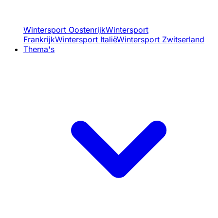
Wintersport Oostenrijk
Wintersport
Frankrijk
Wintersport Italië
Wintersport Zwitserland
Thema's