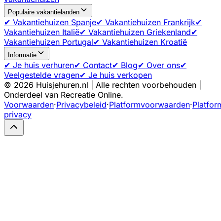
Populaire vakantielanden
✔ Vakantiehuizen Spanje
✔ Vakantiehuizen Frankrijk
✔
Vakantiehuizen Italië
✔ Vakantiehuizen Griekenland
✔
Vakantiehuizen Portugal
✔ Vakantiehuizen Kroatië
Informatie
✔ Je huis verhuren
✔ Contact
✔ Blog
✔ Over ons
✔
Veelgestelde vragen
✔ Je huis verkopen
©
2026
Huisjehuren.nl | Alle rechten voorbehouden |
Onderdeel van Recreatie Online.
Voorwaarden
·
Privacybeleid
·
Platformvoorwaarden
·
Platfor
privacy