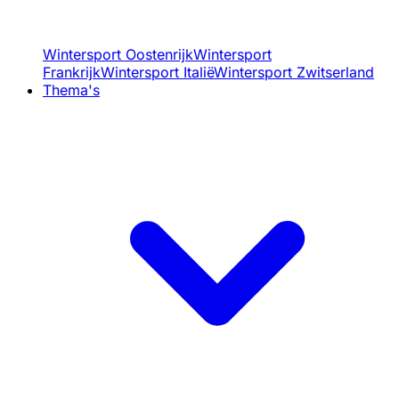
Wintersport Oostenrijk
Wintersport
Frankrijk
Wintersport Italië
Wintersport Zwitserland
Thema's