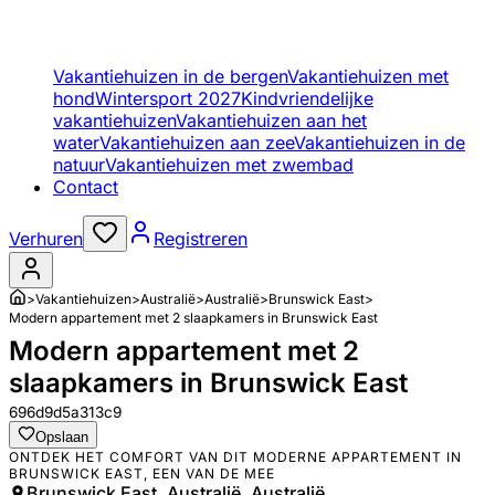
Vakantiehuizen in de bergen
Vakantiehuizen met
hond
Wintersport 2027
Kindvriendelijke
vakantiehuizen
Vakantiehuizen aan het
water
Vakantiehuizen aan zee
Vakantiehuizen in de
natuur
Vakantiehuizen met zwembad
Contact
Verhuren
Registreren
>
Vakantiehuizen
>
Australië
>
Australië
>
Brunswick East
>
Modern appartement met 2 slaapkamers in Brunswick East
Modern appartement met 2
slaapkamers in Brunswick East
696d9d5a313c9
Opslaan
ONTDEK HET COMFORT VAN DIT MODERNE APPARTEMENT IN
BRUNSWICK EAST, EEN VAN DE MEE
Brunswick East, Australië, Australië