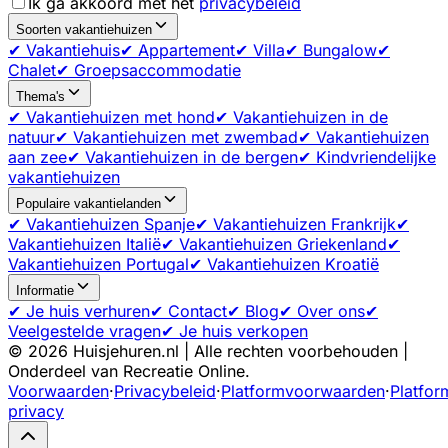
Ik ga akkoord met het
privacybeleid
Soorten vakantiehuizen
✔ Vakantiehuis
✔ Appartement
✔ Villa
✔ Bungalow
✔
Chalet
✔ Groepsaccommodatie
Thema's
✔ Vakantiehuizen met hond
✔ Vakantiehuizen in de
natuur
✔ Vakantiehuizen met zwembad
✔ Vakantiehuizen
aan zee
✔ Vakantiehuizen in de bergen
✔ Kindvriendelijke
vakantiehuizen
Populaire vakantielanden
✔ Vakantiehuizen Spanje
✔ Vakantiehuizen Frankrijk
✔
Vakantiehuizen Italië
✔ Vakantiehuizen Griekenland
✔
Vakantiehuizen Portugal
✔ Vakantiehuizen Kroatië
Informatie
✔ Je huis verhuren
✔ Contact
✔ Blog
✔ Over ons
✔
Veelgestelde vragen
✔ Je huis verkopen
©
2026
Huisjehuren.nl | Alle rechten voorbehouden |
Onderdeel van Recreatie Online.
Voorwaarden
·
Privacybeleid
·
Platformvoorwaarden
·
Platfor
privacy