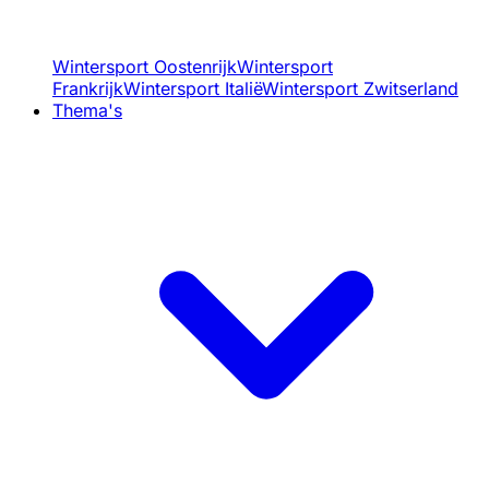
Wintersport Oostenrijk
Wintersport
Frankrijk
Wintersport Italië
Wintersport Zwitserland
Thema's