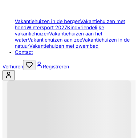
Vakantiehuizen in de bergen
Vakantiehuizen met
hond
Wintersport 2027
Kindvriendelijke
vakantiehuizen
Vakantiehuizen aan het
water
Vakantiehuizen aan zee
Vakantiehuizen in de
natuur
Vakantiehuizen met zwembad
Contact
Verhuren
Registreren