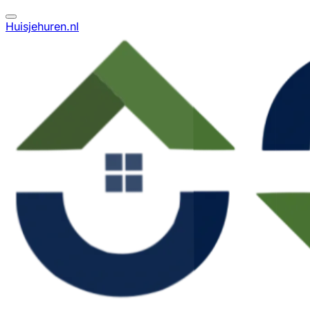
Huisjehuren.nl