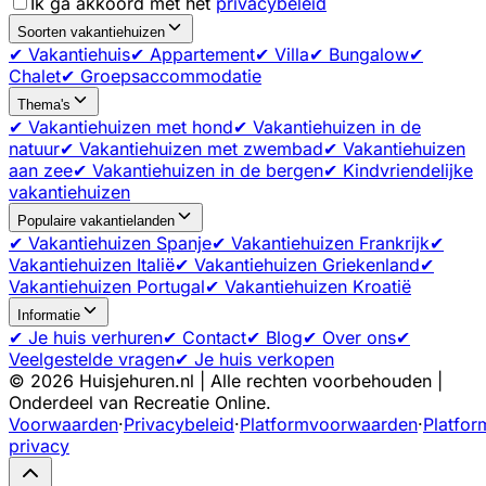
Ik ga akkoord met het
privacybeleid
Soorten vakantiehuizen
✔ Vakantiehuis
✔ Appartement
✔ Villa
✔ Bungalow
✔
Chalet
✔ Groepsaccommodatie
Thema's
✔ Vakantiehuizen met hond
✔ Vakantiehuizen in de
natuur
✔ Vakantiehuizen met zwembad
✔ Vakantiehuizen
aan zee
✔ Vakantiehuizen in de bergen
✔ Kindvriendelijke
vakantiehuizen
Populaire vakantielanden
✔ Vakantiehuizen Spanje
✔ Vakantiehuizen Frankrijk
✔
Vakantiehuizen Italië
✔ Vakantiehuizen Griekenland
✔
Vakantiehuizen Portugal
✔ Vakantiehuizen Kroatië
Informatie
✔ Je huis verhuren
✔ Contact
✔ Blog
✔ Over ons
✔
Veelgestelde vragen
✔ Je huis verkopen
©
2026
Huisjehuren.nl | Alle rechten voorbehouden |
Onderdeel van Recreatie Online.
Voorwaarden
·
Privacybeleid
·
Platformvoorwaarden
·
Platfor
privacy