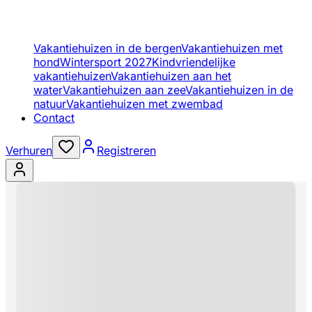
Vakantiehuizen in de bergen
Vakantiehuizen met
hond
Wintersport 2027
Kindvriendelijke
vakantiehuizen
Vakantiehuizen aan het
water
Vakantiehuizen aan zee
Vakantiehuizen in de
natuur
Vakantiehuizen met zwembad
Contact
Verhuren
Registreren