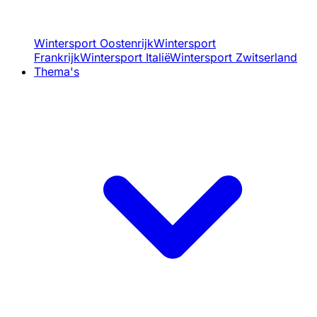
Wintersport Oostenrijk
Wintersport
Frankrijk
Wintersport Italië
Wintersport Zwitserland
Thema's