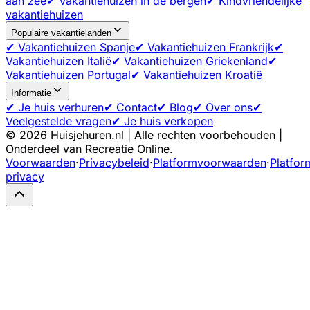
aan zee
✔ Vakantiehuizen in de bergen
✔ Kindvriendelijke
vakantiehuizen
Populaire vakantielanden
✔ Vakantiehuizen Spanje
✔ Vakantiehuizen Frankrijk
✔
Vakantiehuizen Italië
✔ Vakantiehuizen Griekenland
✔
Vakantiehuizen Portugal
✔ Vakantiehuizen Kroatië
Informatie
✔ Je huis verhuren
✔ Contact
✔ Blog
✔ Over ons
✔
Veelgestelde vragen
✔ Je huis verkopen
©
2026
Huisjehuren.nl | Alle rechten voorbehouden |
Onderdeel van Recreatie Online.
Voorwaarden
·
Privacybeleid
·
Platformvoorwaarden
·
Platfor
privacy