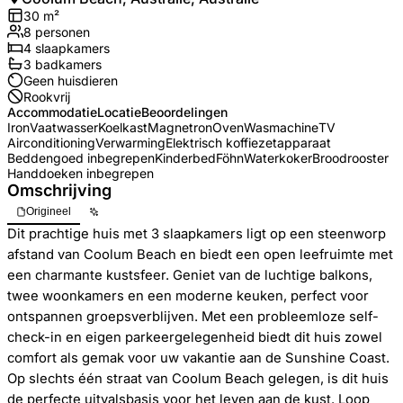
30
m²
8
personen
4
slaapkamers
3
badkamer
s
Geen huisdieren
Rookvrij
Accommodatie
Locatie
Beoordelingen
Iron
Vaatwasser
Koelkast
Magnetron
Oven
Wasmachine
TV
Airconditioning
Verwarming
Elektrisch koffiezetapparaat
Beddengoed inbegrepen
Kinderbed
Föhn
Waterkoker
Broodrooster
Handdoeken inbegrepen
Omschrijving
Origineel
Dit prachtige huis met 3 slaapkamers ligt op een steenworp
afstand van Coolum Beach en biedt een open leefruimte met
een charmante kustsfeer. Geniet van de luchtige balkons,
twee woonkamers en een moderne keuken, perfect voor
ontspannen groepsverblijven. Met een probleemloze self-
check-in en eigen parkeergelegenheid biedt dit huis zowel
comfort als gemak voor uw vakantie aan de Sunshine Coast.
Op slechts één straat van Coolum Beach gelegen, is dit huis
de perfecte uitvalsbasis voor het leven aan de kust. Loop