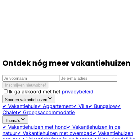
Ontdek nóg meer vakantiehuizen
Inschrijven nieuwsbrief
Ik ga akkoord met het
privacybeleid
Soorten vakantiehuizen
✔ Vakantiehuis
✔ Appartement
✔ Villa
✔ Bungalow
✔
Chalet
✔ Groepsaccommodatie
Thema's
✔ Vakantiehuizen met hond
✔ Vakantiehuizen in de
natuur
✔ Vakantiehuizen met zwembad
✔ Vakantiehuizen