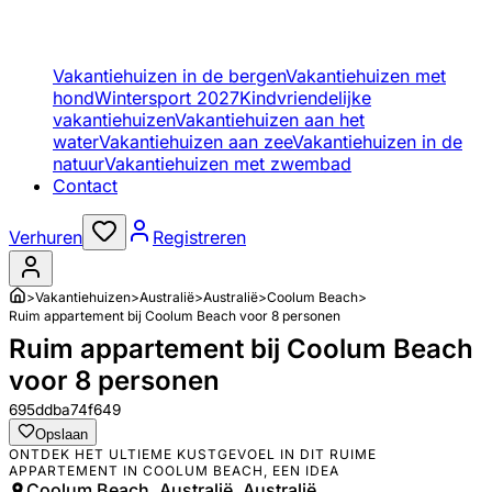
Vakantiehuizen in de bergen
Vakantiehuizen met
hond
Wintersport 2027
Kindvriendelijke
vakantiehuizen
Vakantiehuizen aan het
water
Vakantiehuizen aan zee
Vakantiehuizen in de
natuur
Vakantiehuizen met zwembad
Contact
Verhuren
Registreren
>
Vakantiehuizen
>
Australië
>
Australië
>
Coolum Beach
>
Ruim appartement bij Coolum Beach voor 8 personen
Ruim appartement bij Coolum Beach
voor 8 personen
695ddba74f649
Opslaan
ONTDEK HET ULTIEME KUSTGEVOEL IN DIT RUIME
APPARTEMENT IN COOLUM BEACH, EEN IDEA
Coolum Beach, Australië, Australië