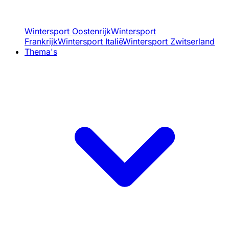
Wintersport Oostenrijk
Wintersport
Frankrijk
Wintersport Italië
Wintersport Zwitserland
Thema's