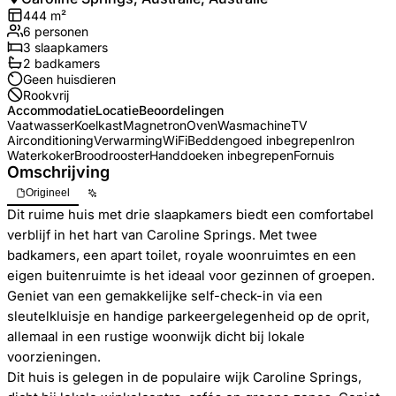
444
m²
6
personen
3
slaapkamers
2
badkamer
s
Geen huisdieren
Rookvrij
Accommodatie
Locatie
Beoordelingen
Vaatwasser
Koelkast
Magnetron
Oven
Wasmachine
TV
Airconditioning
Verwarming
WiFi
Beddengoed inbegrepen
Iron
Waterkoker
Broodrooster
Handdoeken inbegrepen
Fornuis
Omschrijving
Origineel
Dit ruime huis met drie slaapkamers biedt een comfortabel
verblijf in het hart van Caroline Springs. Met twee
badkamers, een apart toilet, royale woonruimtes en een
eigen buitenruimte is het ideaal voor gezinnen of groepen.
Geniet van een gemakkelijke self-check-in via een
sleutelkluisje en handige parkeergelegenheid op de oprit,
allemaal in een rustige woonwijk dicht bij lokale
voorzieningen.
Dit huis is gelegen in de populaire wijk Caroline Springs,