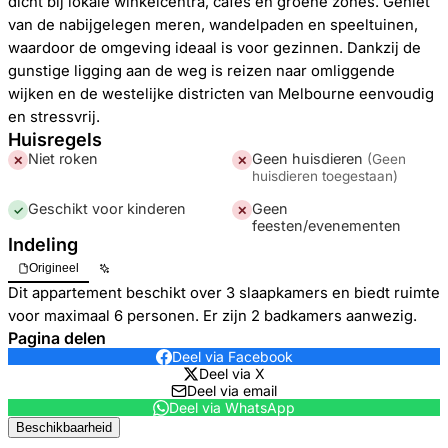
dicht bij lokale winkelcentra, cafés en groene zones. Geniet
van de nabijgelegen meren, wandelpaden en speeltuinen,
waardoor de omgeving ideaal is voor gezinnen. Dankzij de
gunstige ligging aan de weg is reizen naar omliggende
wijken en de westelijke districten van Melbourne eenvoudig
en stressvrij.
Huisregels
Niet roken
Geen huisdieren
(
Geen
✕
✕
huisdieren toegestaan
)
Geschikt voor kinderen
Geen
✓
✕
feesten/evenementen
Indeling
Origineel
Dit appartement beschikt over 3 slaapkamers en biedt ruimte
voor maximaal 6 personen. Er zijn 2 badkamers aanwezig.
Pagina delen
Deel via Facebook
Deel via X
Deel via email
Deel via WhatsApp
Beschikbaarheid