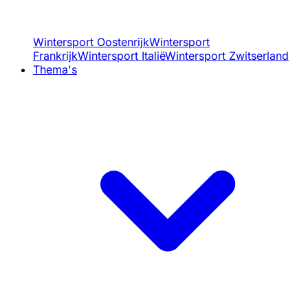
Wintersport Oostenrijk
Wintersport
Frankrijk
Wintersport Italië
Wintersport Zwitserland
Thema's