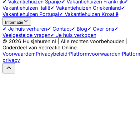
✔ Vakantiehuizen Spanje
✔ Vakantiehuizen Frankrijk
✔
Vakantiehuizen Italië
✔ Vakantiehuizen Griekenland
✔
Vakantiehuizen Portugal
✔ Vakantiehuizen Kroatië
Informatie
✔ Je huis verhuren
✔ Contact
✔ Blog
✔ Over ons
✔
Veelgestelde vragen
✔ Je huis verkopen
©
2026
Huisjehuren.nl | Alle rechten voorbehouden |
Onderdeel van Recreatie Online.
Voorwaarden
·
Privacybeleid
·
Platformvoorwaarden
·
Platfor
privacy