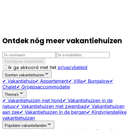
Ontdek nóg meer vakantiehuizen
Inschrijven nieuwsbrief
Ik ga akkoord met het
privacybeleid
Soorten vakantiehuizen
✔ Vakantiehuis
✔ Appartement
✔ Villa
✔ Bungalow
✔
Chalet
✔ Groepsaccommodatie
Thema's
✔ Vakantiehuizen met hond
✔ Vakantiehuizen in de
natuur
✔ Vakantiehuizen met zwembad
✔ Vakantiehuizen
aan zee
✔ Vakantiehuizen in de bergen
✔ Kindvriendelijke
vakantiehuizen
Populaire vakantielanden