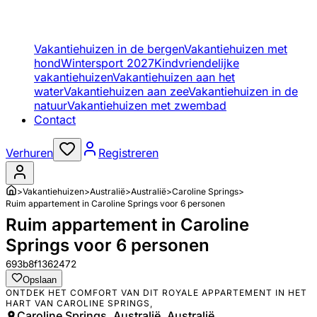
Vakantiehuizen in de bergen
Vakantiehuizen met
hond
Wintersport 2027
Kindvriendelijke
vakantiehuizen
Vakantiehuizen aan het
water
Vakantiehuizen aan zee
Vakantiehuizen in de
natuur
Vakantiehuizen met zwembad
Contact
Verhuren
Registreren
>
Vakantiehuizen
>
Australië
>
Australië
>
Caroline Springs
>
Ruim appartement in Caroline Springs voor 6 personen
Ruim appartement in Caroline
Springs voor 6 personen
693b8f1362472
Opslaan
ONTDEK HET COMFORT VAN DIT ROYALE APPARTEMENT IN HET
HART VAN CAROLINE SPRINGS,
Caroline Springs, Australië, Australië