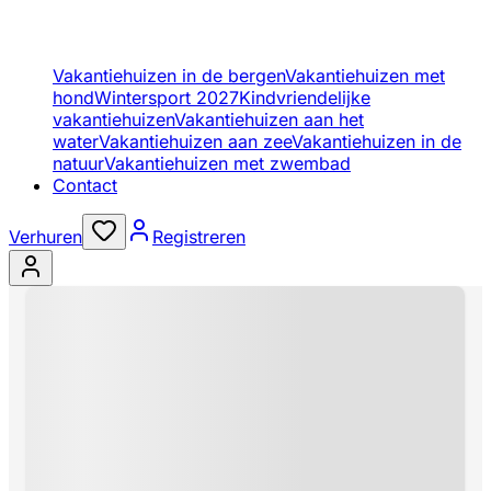
Vakantiehuizen in de bergen
Vakantiehuizen met
hond
Wintersport 2027
Kindvriendelijke
vakantiehuizen
Vakantiehuizen aan het
water
Vakantiehuizen aan zee
Vakantiehuizen in de
natuur
Vakantiehuizen met zwembad
Contact
Verhuren
Registreren