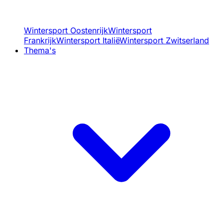
Wintersport Oostenrijk
Wintersport
Frankrijk
Wintersport Italië
Wintersport Zwitserland
Thema's