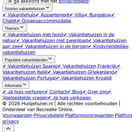
Ik ga akkoord met het
privacybeleid
Soorten vakantiehuizen
✔ Vakantiehuis
✔ Appartement
✔ Villa
✔ Bungalow
✔
Chalet
✔ Groepsaccommodatie
Thema's
✔ Vakantiehuizen met hond
✔ Vakantiehuizen in de
natuur
✔ Vakantiehuizen met zwembad
✔ Vakantiehuizen
aan zee
✔ Vakantiehuizen in de bergen
✔ Kindvriendelijke
vakantiehuizen
Populaire vakantielanden
✔ Vakantiehuizen Spanje
✔ Vakantiehuizen Frankrijk
✔
Vakantiehuizen Italië
✔ Vakantiehuizen Griekenland
✔
Vakantiehuizen Portugal
✔ Vakantiehuizen Kroatië
Informatie
✔ Je huis verhuren
✔ Contact
✔ Blog
✔ Over ons
✔
Veelgestelde vragen
✔ Je huis verkopen
©
2026
Huisjehuren.nl | Alle rechten voorbehouden |
Onderdeel van Recreatie Online.
Voorwaarden
·
Privacybeleid
·
Platformvoorwaarden
·
Platfor
privacy