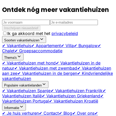
Ontdek nóg meer vakantiehuizen
Inschrijven nieuwsbrief
Ik ga akkoord met het
privacybeleid
Soorten vakantiehuizen
✔ Vakantiehuis
✔ Appartement
✔ Villa
✔ Bungalow
✔
Chalet
✔ Groepsaccommodatie
Thema's
✔ Vakantiehuizen met hond
✔ Vakantiehuizen in de
natuur
✔ Vakantiehuizen met zwembad
✔ Vakantiehuizen
aan zee
✔ Vakantiehuizen in de bergen
✔ Kindvriendelijke
vakantiehuizen
Populaire vakantielanden
✔ Vakantiehuizen Spanje
✔ Vakantiehuizen Frankrijk
✔
Vakantiehuizen Italië
✔ Vakantiehuizen Griekenland
✔
Vakantiehuizen Portugal
✔ Vakantiehuizen Kroatië
Informatie
✔ Je huis verhuren
✔ Contact
✔ Blog
✔ Over ons
✔