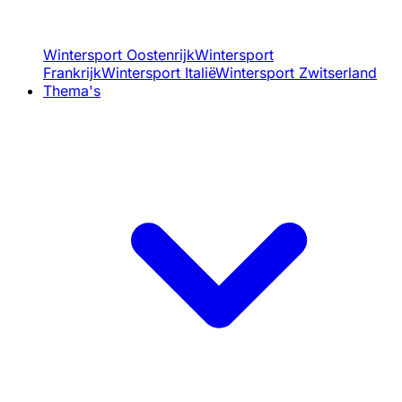
Wintersport Oostenrijk
Wintersport
Frankrijk
Wintersport Italië
Wintersport Zwitserland
Thema's