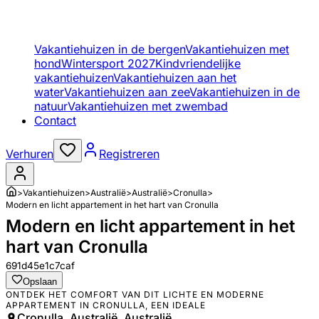
Vakantiehuizen in de bergen
Vakantiehuizen met
hond
Wintersport 2027
Kindvriendelijke
vakantiehuizen
Vakantiehuizen aan het
water
Vakantiehuizen aan zee
Vakantiehuizen in de
natuur
Vakantiehuizen met zwembad
Contact
Verhuren
Registreren
>
Vakantiehuizen
>
Australië
>
Australië
>
Cronulla
>
Modern en licht appartement in het hart van Cronulla
Modern en licht appartement in het
hart van Cronulla
691d45e1c7caf
Opslaan
ONTDEK HET COMFORT VAN DIT LICHTE EN MODERNE
APPARTEMENT IN CRONULLA, EEN IDEALE
Cronulla, Australië, Australië