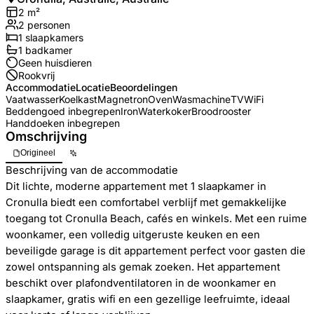
2
m²
2
personen
1
slaapkamers
1
badkamer
Geen huisdieren
Rookvrij
Accommodatie
Locatie
Beoordelingen
Vaatwasser
Koelkast
Magnetron
Oven
Wasmachine
TV
WiFi
Beddengoed inbegrepen
Iron
Waterkoker
Broodrooster
Handdoeken inbegrepen
Omschrijving
Origineel
Beschrijving van de accommodatie
Dit lichte, moderne appartement met 1 slaapkamer in
Cronulla biedt een comfortabel verblijf met gemakkelijke
toegang tot Cronulla Beach, cafés en winkels. Met een ruime
woonkamer, een volledig uitgeruste keuken en een
beveiligde garage is dit appartement perfect voor gasten die
zowel ontspanning als gemak zoeken. Het appartement
beschikt over plafondventilatoren in de woonkamer en
slaapkamer, gratis wifi en een gezellige leefruimte, ideaal