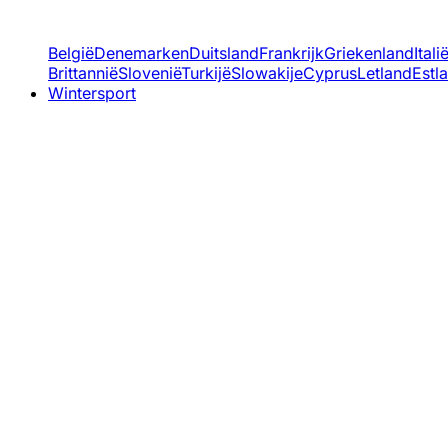
België
Denemarken
Duitsland
Frankrijk
Griekenland
Itali
Brittannië
Slovenië
Turkijë
Slowakije
Cyprus
Letland
Estl
Wintersport