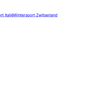
t Italië
Wintersport Zwitserland