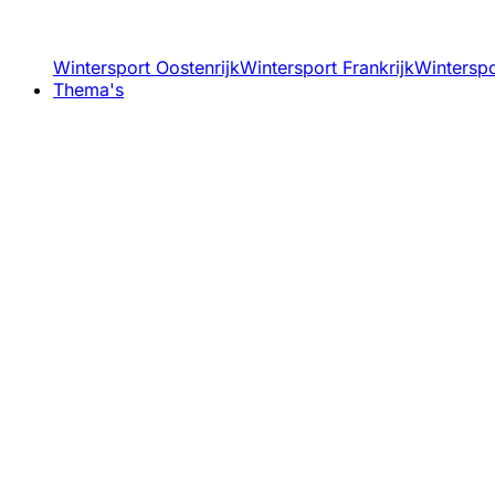
Wintersport Oostenrijk
Wintersport Frankrijk
Winterspor
Thema's