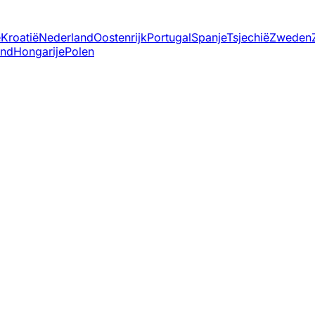
ë
Kroatië
Nederland
Oostenrijk
Portugal
Spanje
Tsjechië
Zweden
and
Hongarije
Polen