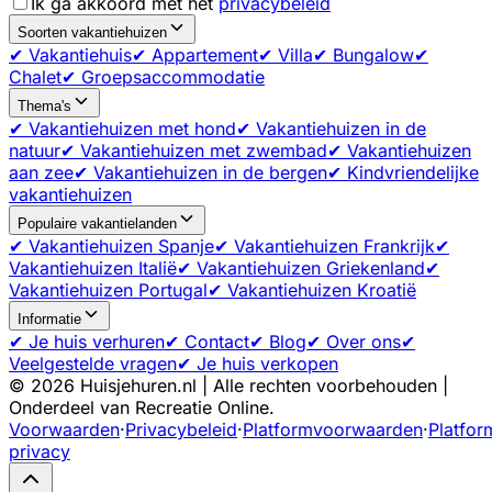
Ik ga akkoord met het
privacybeleid
Soorten vakantiehuizen
✔ Vakantiehuis
✔ Appartement
✔ Villa
✔ Bungalow
✔
Chalet
✔ Groepsaccommodatie
Thema's
✔ Vakantiehuizen met hond
✔ Vakantiehuizen in de
natuur
✔ Vakantiehuizen met zwembad
✔ Vakantiehuizen
aan zee
✔ Vakantiehuizen in de bergen
✔ Kindvriendelijke
vakantiehuizen
Populaire vakantielanden
✔ Vakantiehuizen Spanje
✔ Vakantiehuizen Frankrijk
✔
Vakantiehuizen Italië
✔ Vakantiehuizen Griekenland
✔
Vakantiehuizen Portugal
✔ Vakantiehuizen Kroatië
Informatie
✔ Je huis verhuren
✔ Contact
✔ Blog
✔ Over ons
✔
Veelgestelde vragen
✔ Je huis verkopen
©
2026
Huisjehuren.nl | Alle rechten voorbehouden |
Onderdeel van Recreatie Online.
Voorwaarden
·
Privacybeleid
·
Platformvoorwaarden
·
Platfor
privacy