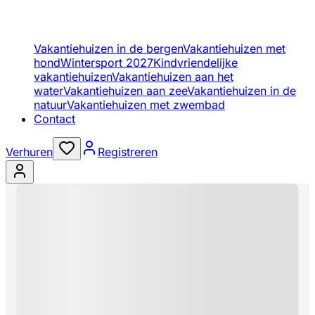
Vakantiehuizen in de bergen
Vakantiehuizen met
hond
Wintersport 2027
Kindvriendelijke
vakantiehuizen
Vakantiehuizen aan het
water
Vakantiehuizen aan zee
Vakantiehuizen in de
natuur
Vakantiehuizen met zwembad
Contact
Verhuren
Registreren