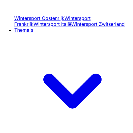
Wintersport Oostenrijk
Wintersport
Frankrijk
Wintersport Italië
Wintersport Zwitserland
Thema's