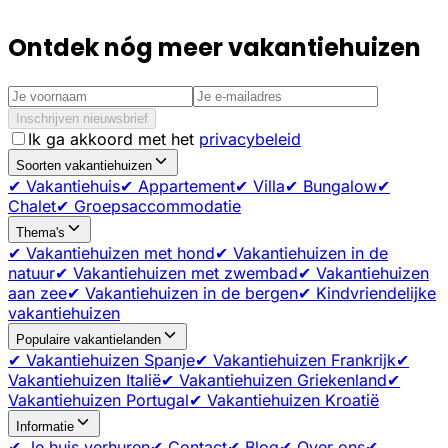
Ontdek nóg meer vakantiehuizen
Inschrijven nieuwsbrief
Ik ga akkoord met het
privacybeleid
Soorten vakantiehuizen
✔ Vakantiehuis
✔ Appartement
✔ Villa
✔ Bungalow
✔
Chalet
✔ Groepsaccommodatie
Thema's
✔ Vakantiehuizen met hond
✔ Vakantiehuizen in de
natuur
✔ Vakantiehuizen met zwembad
✔ Vakantiehuizen
aan zee
✔ Vakantiehuizen in de bergen
✔ Kindvriendelijke
vakantiehuizen
Populaire vakantielanden
✔ Vakantiehuizen Spanje
✔ Vakantiehuizen Frankrijk
✔
Vakantiehuizen Italië
✔ Vakantiehuizen Griekenland
✔
Vakantiehuizen Portugal
✔ Vakantiehuizen Kroatië
Informatie
✔ Je huis verhuren
✔ Contact
✔ Blog
✔ Over ons
✔