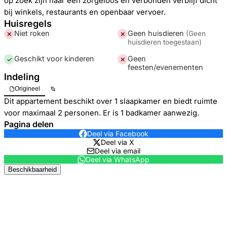
op zoek zijn naar een zorgeloos en verbonden verblijf dicht
bij winkels, restaurants en openbaar vervoer.
Huisregels
Niet roken
Geen huisdieren
(
Geen
✕
✕
huisdieren toegestaan
)
Geschikt voor kinderen
Geen
✓
✕
feesten/evenementen
Indeling
Origineel
Dit appartement beschikt over 1 slaapkamer en biedt ruimte
voor maximaal 2 personen. Er is 1 badkamer aanwezig.
Pagina delen
Deel via Facebook
Deel via X
Deel via email
Deel via WhatsApp
Beschikbaarheid