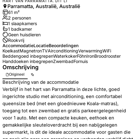
HART VAN PARRAMATTA. DIT LI
Parramatta, Australië, Australië
61
m²
2
personen
1
slaapkamers
1
badkamer
Geen huisdieren
Rookvrij
Accommodatie
Locatie
Beoordelingen
Koelkast
Magnetron
TV
Airconditioning
Verwarming
WiFi
Beddengoed inbegrepen
Waterkoker
Föhn
Iron
Broodrooster
Handdoeken inbegrepen
Zwembad
Fornuis
Omschrijving
Origineel
Beschrijving van de accommodatie
Verblijf in het hart van Parramatta in deze lichte, goed
ingerichte studio met airconditioning, een comfortabel
queensize bed (met een gloednieuwe Koala-matras),
toegang tot een zwembad en gratis parkeergelegenheid
voor 1 auto. Met een compacte keuken, eethoek en
gemakkelijke sleuteloverdracht bij een nabijgelegen
supermarkt, is dit de ideale accommodatie voor gasten die