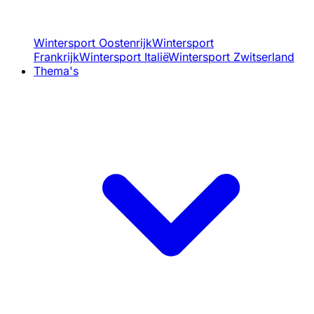
Wintersport Oostenrijk
Wintersport
Frankrijk
Wintersport Italië
Wintersport Zwitserland
Thema's