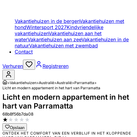
Vakantiehuizen in de bergen
Vakantiehuizen met
hond
Wintersport 2027
Kindvriendelijke
vakantiehuizen
Vakantiehuizen aan het
water
Vakantiehuizen aan zee
Vakantiehuizen in de
natuur
Vakantiehuizen met zwembad
Contact
Verhuren
Registreren
>
Vakantiehuizen
>
Australië
>
Australië
>
Parramatta
>
Licht en modern appartement in het hart van Parramatta
Licht en modern appartement in het
hart van Parramatta
68b8f56b7da08
★
★
★
★
★
Opslaan
ONTDEK HET COMFORT VAN EEN VERBLIJF IN HET KLOPPENDE