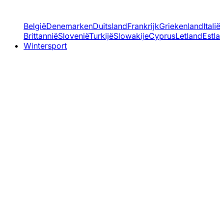
België
Denemarken
Duitsland
Frankrijk
Griekenland
Itali
Brittannië
Slovenië
Turkijë
Slowakije
Cyprus
Letland
Estl
Wintersport