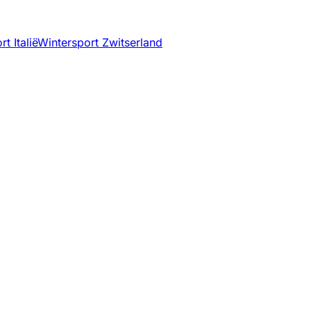
t Italië
Wintersport Zwitserland