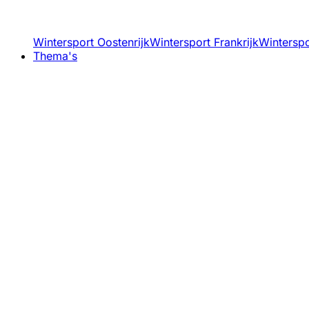
Wintersport Oostenrijk
Wintersport Frankrijk
Winterspor
Thema's