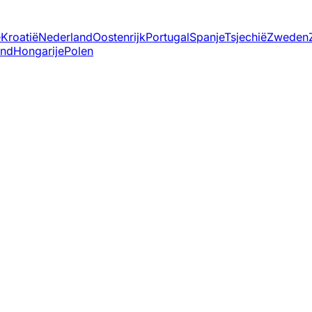
ë
Kroatië
Nederland
Oostenrijk
Portugal
Spanje
Tsjechië
Zweden
and
Hongarije
Polen