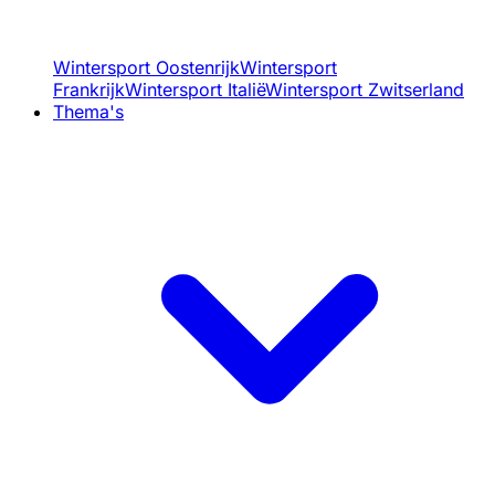
Wintersport Oostenrijk
Wintersport
Frankrijk
Wintersport Italië
Wintersport Zwitserland
Thema's