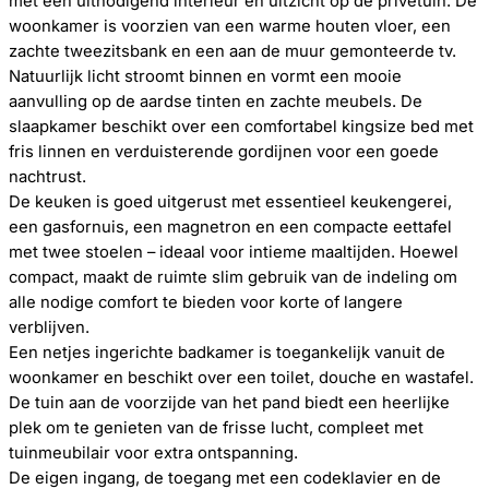
met een uitnodigend interieur en uitzicht op de privétuin. De
woonkamer is voorzien van een warme houten vloer, een
zachte tweezitsbank en een aan de muur gemonteerde tv.
Natuurlijk licht stroomt binnen en vormt een mooie
aanvulling op de aardse tinten en zachte meubels. De
slaapkamer beschikt over een comfortabel kingsize bed met
fris linnen en verduisterende gordijnen voor een goede
nachtrust.
De keuken is goed uitgerust met essentieel keukengerei,
een gasfornuis, een magnetron en een compacte eettafel
met twee stoelen – ideaal voor intieme maaltijden. Hoewel
compact, maakt de ruimte slim gebruik van de indeling om
alle nodige comfort te bieden voor korte of langere
verblijven.
Een netjes ingerichte badkamer is toegankelijk vanuit de
woonkamer en beschikt over een toilet, douche en wastafel.
De tuin aan de voorzijde van het pand biedt een heerlijke
plek om te genieten van de frisse lucht, compleet met
tuinmeubilair voor extra ontspanning.
De eigen ingang, de toegang met een codeklavier en de