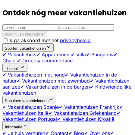
Ontdek nóg meer vakantiehuizen
Inschrijven nieuwsbrief
Ik ga akkoord met het
privacybeleid
Soorten vakantiehuizen
✔ Vakantiehuis
✔ Appartement
✔ Villa
✔ Bungalow
✔
Chalet
✔ Groepsaccommodatie
Thema's
✔ Vakantiehuizen met hond
✔ Vakantiehuizen in de
natuur
✔ Vakantiehuizen met zwembad
✔ Vakantiehuizen
aan zee
✔ Vakantiehuizen in de bergen
✔ Kindvriendelijke
vakantiehuizen
Populaire vakantielanden
✔ Vakantiehuizen Spanje
✔ Vakantiehuizen Frankrijk
✔
Vakantiehuizen Italië
✔ Vakantiehuizen Griekenland
✔
Vakantiehuizen Portugal
✔ Vakantiehuizen Kroatië
Informatie
✔ Je huis verhuren
✔ Contact
✔ Blog
✔ Over ons
✔