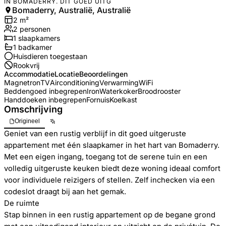
IN BOMADERRY. DIT GOED UITG
Bomaderry, Australië, Australië
2
m²
2
personen
1
slaapkamers
1
badkamer
Huisdieren toegestaan
Rookvrij
Accommodatie
Locatie
Beoordelingen
Magnetron
TV
Airconditioning
Verwarming
WiFi
Beddengoed inbegrepen
Iron
Waterkoker
Broodrooster
Handdoeken inbegrepen
Fornuis
Koelkast
Omschrijving
Origineel
Geniet van een rustig verblijf in dit goed uitgeruste
appartement met één slaapkamer in het hart van Bomaderry.
Met een eigen ingang, toegang tot de serene tuin en een
volledig uitgeruste keuken biedt deze woning ideaal comfort
voor individuele reizigers of stellen. Zelf inchecken via een
codeslot draagt bij aan het gemak.
De ruimte
Stap binnen in een rustig appartement op de begane grond