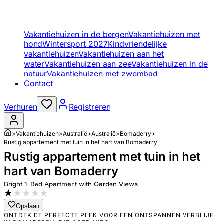
Vakantiehuizen in de bergen
Vakantiehuizen met
hond
Wintersport 2027
Kindvriendelijke
vakantiehuizen
Vakantiehuizen aan het
water
Vakantiehuizen aan zee
Vakantiehuizen in de
natuur
Vakantiehuizen met zwembad
Contact
Verhuren
Registreren
>
Vakantiehuizen
>
Australië
>
Australië
>
Bomaderry
>
Rustig appartement met tuin in het hart van Bomaderry
Rustig appartement met tuin in het
hart van Bomaderry
Bright 1-Bed Apartment with Garden Views
★
★
★
★
★
Opslaan
ONTDEK DE PERFECTE PLEK VOOR EEN ONTSPANNEN VERBLIJF