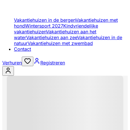
Vakantiehuizen in de bergen
Vakantiehuizen met
hond
Wintersport 2027
Kindvriendelijke
vakantiehuizen
Vakantiehuizen aan het
water
Vakantiehuizen aan zee
Vakantiehuizen in de
natuur
Vakantiehuizen met zwembad
Contact
Verhuren
Registreren