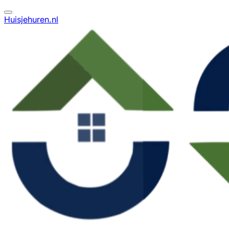
Huisjehuren.nl