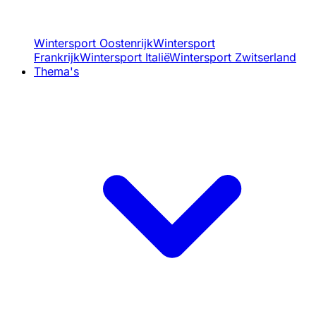
Wintersport Oostenrijk
Wintersport
Frankrijk
Wintersport Italië
Wintersport Zwitserland
Thema's