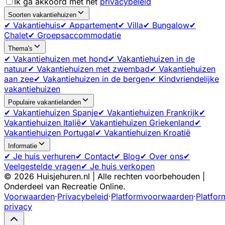
Ik ga akkoord met het
privacybeleid
Soorten vakantiehuizen
✔ Vakantiehuis
✔ Appartement
✔ Villa
✔ Bungalow
✔
Chalet
✔ Groepsaccommodatie
Thema's
✔ Vakantiehuizen met hond
✔ Vakantiehuizen in de
natuur
✔ Vakantiehuizen met zwembad
✔ Vakantiehuizen
aan zee
✔ Vakantiehuizen in de bergen
✔ Kindvriendelijke
vakantiehuizen
Populaire vakantielanden
✔ Vakantiehuizen Spanje
✔ Vakantiehuizen Frankrijk
✔
Vakantiehuizen Italië
✔ Vakantiehuizen Griekenland
✔
Vakantiehuizen Portugal
✔ Vakantiehuizen Kroatië
Informatie
✔ Je huis verhuren
✔ Contact
✔ Blog
✔ Over ons
✔
Veelgestelde vragen
✔ Je huis verkopen
©
2026
Huisjehuren.nl | Alle rechten voorbehouden |
Onderdeel van Recreatie Online.
Voorwaarden
·
Privacybeleid
·
Platformvoorwaarden
·
Platfor
privacy