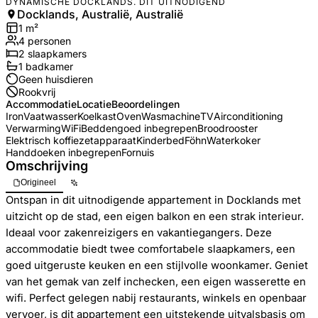
DYNAMISCHE DOCKLANDS. DIT UITNODIGEND
Docklands, Australië, Australië
1
m²
4
personen
2
slaapkamers
1
badkamer
Geen huisdieren
Rookvrij
Accommodatie
Locatie
Beoordelingen
Iron
Vaatwasser
Koelkast
Oven
Wasmachine
TV
Airconditioning
Verwarming
WiFi
Beddengoed inbegrepen
Broodrooster
Elektrisch koffiezetapparaat
Kinderbed
Föhn
Waterkoker
Handdoeken inbegrepen
Fornuis
Omschrijving
Origineel
Ontspan in dit uitnodigende appartement in Docklands met
uitzicht op de stad, een eigen balkon en een strak interieur.
Ideaal voor zakenreizigers en vakantiegangers. Deze
accommodatie biedt twee comfortabele slaapkamers, een
goed uitgeruste keuken en een stijlvolle woonkamer. Geniet
van het gemak van zelf inchecken, een eigen wasserette en
wifi. Perfect gelegen nabij restaurants, winkels en openbaar
vervoer, is dit appartement een uitstekende uitvalsbasis om