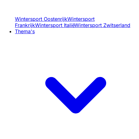
Wintersport Oostenrijk
Wintersport
Frankrijk
Wintersport Italië
Wintersport Zwitserland
Thema's