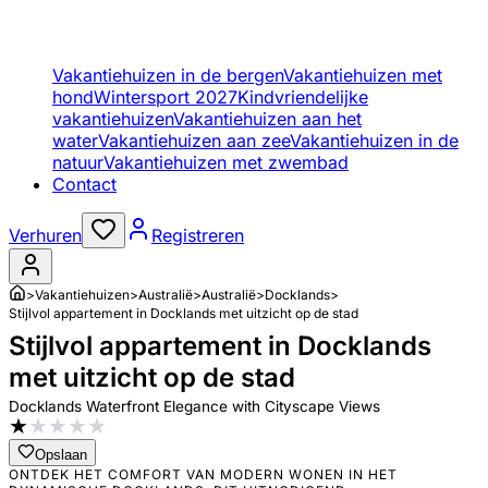
Vakantiehuizen in de bergen
Vakantiehuizen met
hond
Wintersport 2027
Kindvriendelijke
vakantiehuizen
Vakantiehuizen aan het
water
Vakantiehuizen aan zee
Vakantiehuizen in de
natuur
Vakantiehuizen met zwembad
Contact
Verhuren
Registreren
>
Vakantiehuizen
>
Australië
>
Australië
>
Docklands
>
Stijlvol appartement in Docklands met uitzicht op de stad
Stijlvol appartement in Docklands
met uitzicht op de stad
Docklands Waterfront Elegance with Cityscape Views
★
★
★
★
★
Opslaan
ONTDEK HET COMFORT VAN MODERN WONEN IN HET