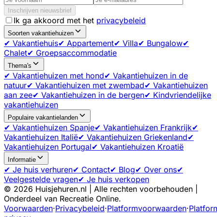
Inschrijven nieuwsbrief
Ik ga akkoord met het
privacybeleid
Soorten vakantiehuizen
✔ Vakantiehuis
✔ Appartement
✔ Villa
✔ Bungalow
✔
Chalet
✔ Groepsaccommodatie
Thema's
✔ Vakantiehuizen met hond
✔ Vakantiehuizen in de
natuur
✔ Vakantiehuizen met zwembad
✔ Vakantiehuizen
aan zee
✔ Vakantiehuizen in de bergen
✔ Kindvriendelijke
vakantiehuizen
Populaire vakantielanden
✔ Vakantiehuizen Spanje
✔ Vakantiehuizen Frankrijk
✔
Vakantiehuizen Italië
✔ Vakantiehuizen Griekenland
✔
Vakantiehuizen Portugal
✔ Vakantiehuizen Kroatië
Informatie
✔ Je huis verhuren
✔ Contact
✔ Blog
✔ Over ons
✔
Veelgestelde vragen
✔ Je huis verkopen
©
2026
Huisjehuren.nl | Alle rechten voorbehouden |
Onderdeel van Recreatie Online.
Voorwaarden
·
Privacybeleid
·
Platformvoorwaarden
·
Platfor