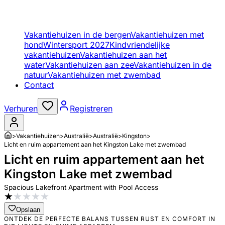
Vakantiehuizen in de bergen
Vakantiehuizen met
hond
Wintersport 2027
Kindvriendelijke
vakantiehuizen
Vakantiehuizen aan het
water
Vakantiehuizen aan zee
Vakantiehuizen in de
natuur
Vakantiehuizen met zwembad
Contact
Verhuren
Registreren
>
Vakantiehuizen
>
Australië
>
Australië
>
Kingston
>
Licht en ruim appartement aan het Kingston Lake met zwembad
Licht en ruim appartement aan het
Kingston Lake met zwembad
Spacious Lakefront Apartment with Pool Access
★
★
★
★
★
Opslaan
ONTDEK DE PERFECTE BALANS TUSSEN RUST EN COMFORT IN