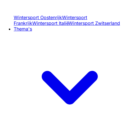
Wintersport Oostenrijk
Wintersport
Frankrijk
Wintersport Italië
Wintersport Zwitserland
Thema's