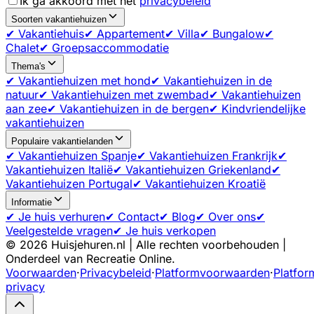
Ik ga akkoord met het
privacybeleid
Soorten vakantiehuizen
✔ Vakantiehuis
✔ Appartement
✔ Villa
✔ Bungalow
✔
Chalet
✔ Groepsaccommodatie
Thema's
✔ Vakantiehuizen met hond
✔ Vakantiehuizen in de
natuur
✔ Vakantiehuizen met zwembad
✔ Vakantiehuizen
aan zee
✔ Vakantiehuizen in de bergen
✔ Kindvriendelijke
vakantiehuizen
Populaire vakantielanden
✔ Vakantiehuizen Spanje
✔ Vakantiehuizen Frankrijk
✔
Vakantiehuizen Italië
✔ Vakantiehuizen Griekenland
✔
Vakantiehuizen Portugal
✔ Vakantiehuizen Kroatië
Informatie
✔ Je huis verhuren
✔ Contact
✔ Blog
✔ Over ons
✔
Veelgestelde vragen
✔ Je huis verkopen
©
2026
Huisjehuren.nl | Alle rechten voorbehouden |
Onderdeel van Recreatie Online.
Voorwaarden
·
Privacybeleid
·
Platformvoorwaarden
·
Platfor
privacy