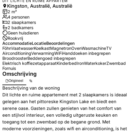
DIT LICHTE EN RUIME APPARTEM
Kingston, Australië, Australië
2
m²
4
personen
2
slaapkamers
2
badkamer
s
Geen huisdieren
Rookvrij
Accommodatie
Locatie
Beoordelingen
Föhn
Vaatwasser
Koelkast
Magnetron
Oven
Wasmachine
TV
Airconditioning
Verwarming
WiFi
Handdoeken inbegrepen
Broodrooster
Beddengoed inbegrepen
Elektrisch koffiezetapparaat
Kinderbed
Iron
Waterkoker
Zwembad
Fornuis
Omschrijving
Origineel
Beschrijving van de woning
Dit lichte en ruime appartement met 2 slaapkamers is ideaal
gelegen aan het pittoreske Kingston Lake en biedt een
serene oase. Gasten zullen genieten van het comfort van
een stijlvol interieur, een volledig uitgeruste keuken en
toegang tot een zwembad op de begane grond. Met
moderne voorzieningen, zoals wifi en airconditioning, is het