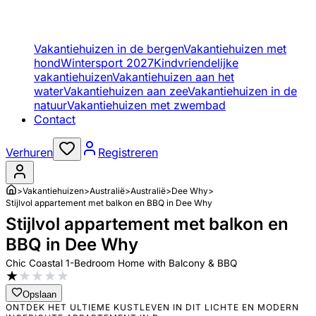
Vakantiehuizen in de bergen
Vakantiehuizen met
hond
Wintersport 2027
Kindvriendelijke
vakantiehuizen
Vakantiehuizen aan het
water
Vakantiehuizen aan zee
Vakantiehuizen in de
natuur
Vakantiehuizen met zwembad
Contact
Verhuren
Registreren
>
Vakantiehuizen
>
Australië
>
Australië
>
Dee Why
>
Stijlvol appartement met balkon en BBQ in Dee Why
Stijlvol appartement met balkon en
BBQ in Dee Why
Chic Coastal 1-Bedroom Home with Balcony & BBQ
★
★
★
★
★
Opslaan
ONTDEK HET ULTIEME KUSTLEVEN IN DIT LICHTE EN MODERN