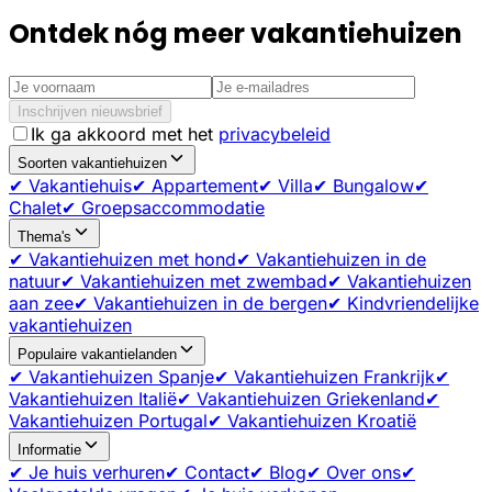
Ontdek nóg meer vakantiehuizen
Inschrijven nieuwsbrief
Ik ga akkoord met het
privacybeleid
Soorten vakantiehuizen
✔ Vakantiehuis
✔ Appartement
✔ Villa
✔ Bungalow
✔
Chalet
✔ Groepsaccommodatie
Thema's
✔ Vakantiehuizen met hond
✔ Vakantiehuizen in de
natuur
✔ Vakantiehuizen met zwembad
✔ Vakantiehuizen
aan zee
✔ Vakantiehuizen in de bergen
✔ Kindvriendelijke
vakantiehuizen
Populaire vakantielanden
✔ Vakantiehuizen Spanje
✔ Vakantiehuizen Frankrijk
✔
Vakantiehuizen Italië
✔ Vakantiehuizen Griekenland
✔
Vakantiehuizen Portugal
✔ Vakantiehuizen Kroatië
Informatie
✔ Je huis verhuren
✔ Contact
✔ Blog
✔ Over ons
✔