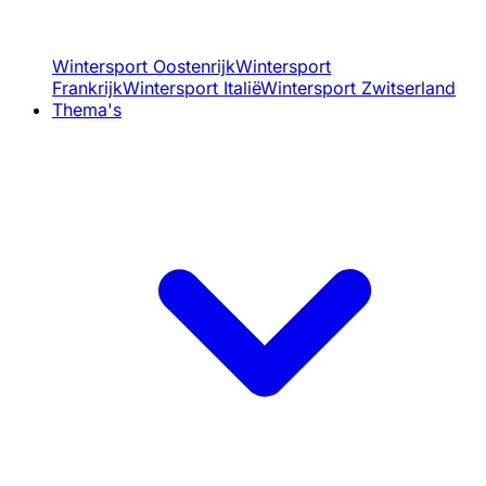
Wintersport Oostenrijk
Wintersport
Frankrijk
Wintersport Italië
Wintersport Zwitserland
Thema's