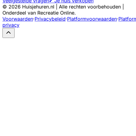
Veelgestelde vragen
✔ Je huis verkopen
©
2026
Huisjehuren.nl | Alle rechten voorbehouden |
Onderdeel van Recreatie Online.
Voorwaarden
·
Privacybeleid
·
Platformvoorwaarden
·
Platfor
privacy