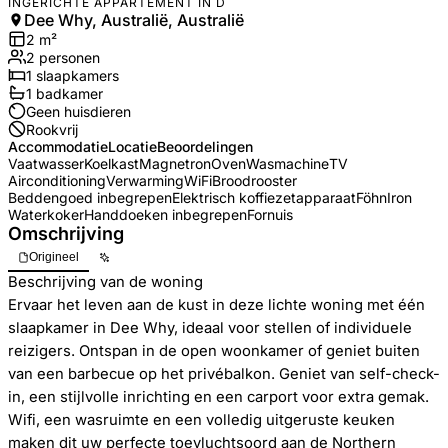
INGERICHTE APPARTEMENT IN D
Dee Why, Australië, Australië
2
m²
2
personen
1
slaapkamers
1
badkamer
Geen huisdieren
Rookvrij
Accommodatie
Locatie
Beoordelingen
Vaatwasser
Koelkast
Magnetron
Oven
Wasmachine
TV
Airconditioning
Verwarming
WiFi
Broodrooster
Beddengoed inbegrepen
Elektrisch koffiezetapparaat
Föhn
Iron
Waterkoker
Handdoeken inbegrepen
Fornuis
Omschrijving
Origineel
Beschrijving van de woning
Ervaar het leven aan de kust in deze lichte woning met één
slaapkamer in Dee Why, ideaal voor stellen of individuele
reizigers. Ontspan in de open woonkamer of geniet buiten
van een barbecue op het privébalkon. Geniet van self-check-
in, een stijlvolle inrichting en een carport voor extra gemak.
Wifi, een wasruimte en een volledig uitgeruste keuken
maken dit uw perfecte toevluchtsoord aan de Northern